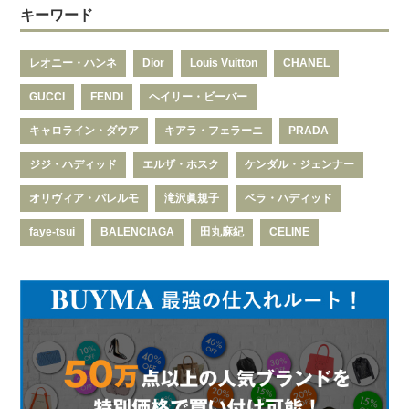
キーワード
レオニー・ハンネ
Dior
Louis Vuitton
CHANEL
GUCCI
FENDI
ヘイリー・ビーバー
キャロライン・ダウア
キアラ・フェラーニ
PRADA
ジジ・ハディッド
エルザ・ホスク
ケンダル・ジェンナー
オリヴィア・パレルモ
滝沢眞規子
ベラ・ハディッド
faye-tsui
BALENCIAGA
田丸麻紀
CELINE