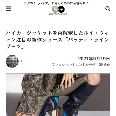
BUYMA（バイマ）で稼ぐための総合情報サイト
Menu
HOME
shoppers+とは？
バイカージャケットを再解釈したルイ・ヴィ
トン注目の新作シューズ「パッティ・ライン
34歳独身OLバイマ実践記
ブーツ」
無在庫で自由気ままに稼ぐ！バイマ実践記
2021年9月19日
Eri
ファッショントレンドを発信！SP通信
ファッショントレンドを発信！SP通信
BUYMAで人気のブランド
BUYMAの売れ筋商品
バイマの疑問に現役パーソナルショッパーが答えてみた
バイマ活動の疑問に売れっ子現役バイヤーが答えてみた