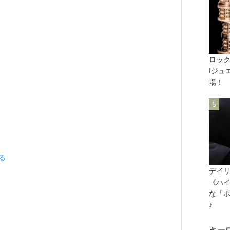
ロック
Iジュ
場！
見る
デイ
《ハ
な「
♪