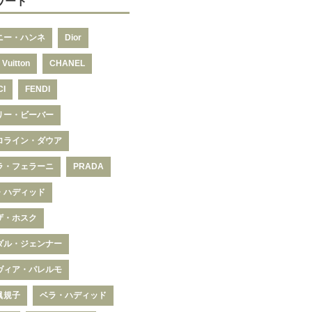
ワード
ニー・ハンネ
Dior
 Vuitton
CHANEL
CI
FENDI
リー・ビーバー
ロライン・ダウア
ラ・フェラーニ
PRADA
・ハディッド
ザ・ホスク
ダル・ジェンナー
ヴィア・パレルモ
眞規子
ベラ・ハディッド