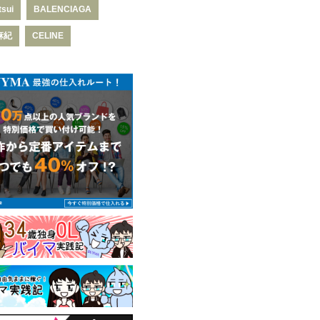
tsui
BALENCIAGA
麻紀
CELINE