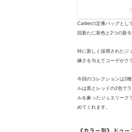
@
Cartierの定番バッグ
回新たに新色と2つの新
特に新しく採用されたジ
練さを与えてコーデがク
今回のコレクションは2
ルは黒とレッドの2色でライ
ルを象ったジュエリーク
めてくれます。
《カラー別》ドゥー