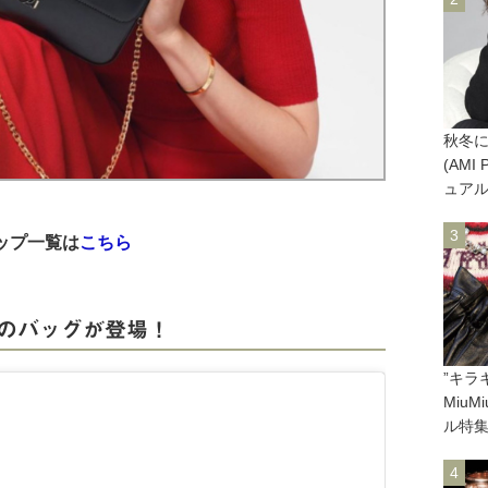
秋冬
(AM
ュア
ョップ一覧は
こちら
デルのバッグが登場！
”キラ
Miu
ル特