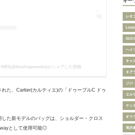
キー
レオ
Louis
GUC
ヘイ
キャ
 at MBS(@theshoppesmbs)がシェアした投稿
キア
ジジ
された、Cartier(カルティエ)の「ドゥーブルC ドゥ
エル
ケン
オリ
用した新モデルのバッグは、ショルダー・クロス
wayとして使用可能◎
滝沢