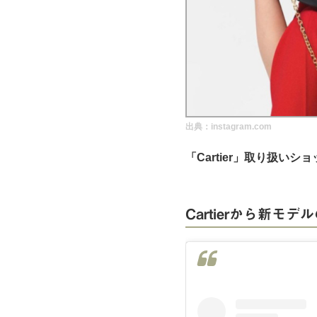
実録！海外ショップで買ってみた！
海外SHOP LIST
パーソナルショッパー指南書
出典：instagram.com
「Cartier」取り扱いシ
Cartierから新モ