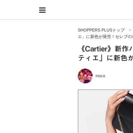
Menu
HOME
SHOPPERS PLUSトップ
shoppers+とは？
エ」に新色が発売！セレブの
34歳独身OLバイマ実践記
《Cartier》
ティエ」に新色
無在庫で自由気ままに稼ぐ！バイマ実践記
ファッショントレンドを発信！SP通信
moco
BUYMAで人気のブランド
BUYMAの売れ筋商品
バイマの疑問に現役パーソナルショッパーが答えてみた
バイマ活動の疑問に売れっ子現役バイヤーが答えてみた