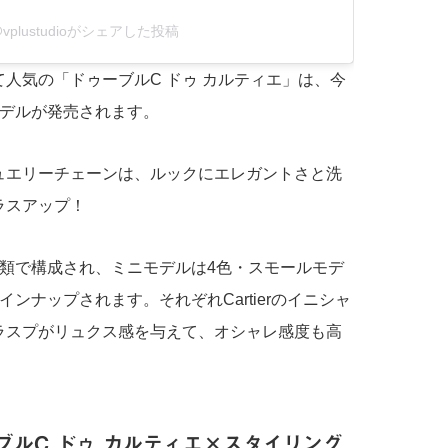
vplustudioがシェアした投稿
として人気の「ドゥーブルC ドゥ カルティエ」は、今
モデルが発売されます。
ュエリーチェーンは、ルックにエレガントさと洗
ラスアップ！
種類で構成され、ミニモデルは4色・スモールモデ
ンナップされます。それぞれCartierのイニシャ
ラスプがリュクス感を与えて、オシャレ感度も高
ブルC ドゥ カルティエ×スタイリング