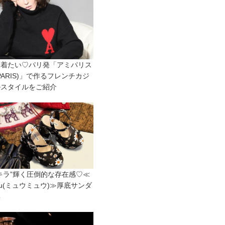
に着たい♡パリ発「アミパリス
I PARIS)」で作るフレンチカジ
ルスタイルをご紹介
キラ”輝く圧倒的な存在感♡≪
Miu(ミュウミュウ)≫厚底サンダ
集