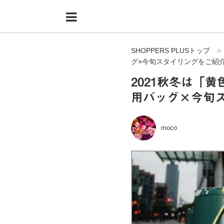
Menu
HOME
SHOPPERS PLUSトップ
shoppers+とは？
グ×今旬スタイリングをご紹
34歳独身OLバイマ実践記
2021秋冬は「
用バッグ×今旬
無在庫で自由気ままに稼ぐ！バイマ実践記
ファッショントレンドを発信！SP通信
moco
BUYMAで人気のブランド
BUYMAの売れ筋商品
バイマの疑問に現役パーソナルショッパーが答えてみた
バイマ活動の疑問に売れっ子現役バイヤーが答えてみた