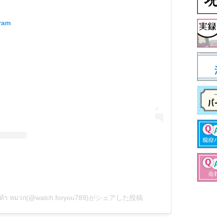
gram
รองเท้า หมวก(@watch.foryou789)がシェアした投稿