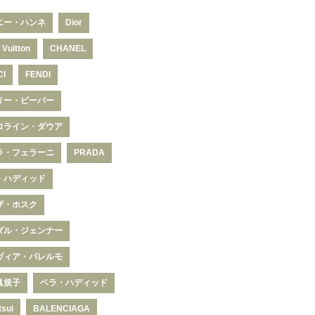
ニー・ハンネ
Dior
 Vuitton
CHANEL
CI
FENDI
リー・ビーバー
ロライン・ダウア
ラ・フェラーニ
PRADA
・ハディッド
ザ・ホスク
ダル・ジェンナー
ヴィア・パレルモ
眞規子
ベラ・ハディッド
tsui
BALENCIAGA