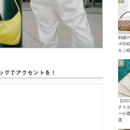
刺繍
♪FE
をご
ッグでアクセントを！
【20
チス
ーが選
選