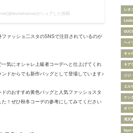
レオ
Hanne(@leoniehanne)がシェアした投稿
Louis
GUC
外ファッショ二スタのSNSで注目されているのが
ヘイ
キャ
で一気にオシャレ上級者コーデへと仕上げてくれ
キア
ランドからでも新作バッグとして登場しています♪
ジジ
エル
ンドのおすすめ黄色バッグと人気ファッショスタ
ケン
した！ぜひ秋冬コーデの参考にしてみてください
オリ
滝沢
faye-