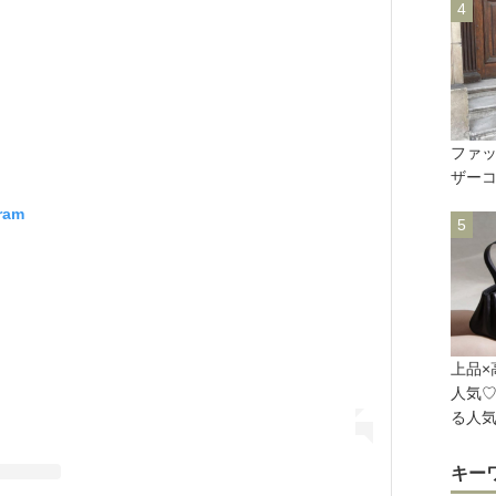
ファ
ザー
gram
上品×
人気
る人
キー