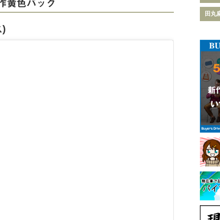
作黄色バッグ
田丸
)