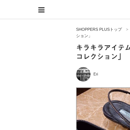
Menu
HOME
SHOPPERS PLUSトップ
shoppers+とは？
ション」
34歳独身OLバイマ実践記
キラキラアイテム
コレクション」
無在庫で自由気ままに稼ぐ！バイマ実践記
ファッショントレンドを発信！SP通信
Eri
BUYMAで人気のブランド
BUYMAの売れ筋商品
バイマの疑問に現役パーソナルショッパーが答えてみた
バイマ活動の疑問に売れっ子現役バイヤーが答えてみた