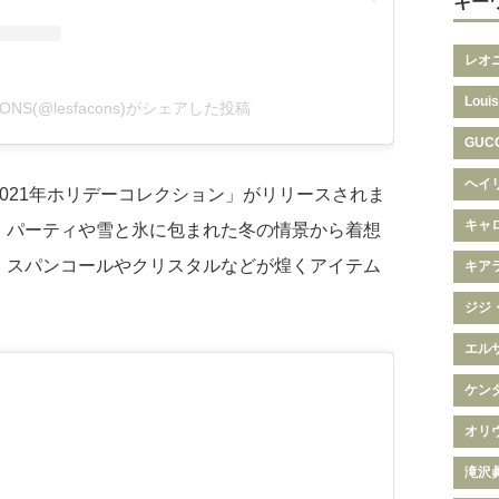
キー
レオ
Louis
ÇONS(@lesfacons)がシェアした投稿
GUC
ヘイ
021年ホリデーコレクション」がリリースされま
キャ
、パーティや雪と氷に包まれた冬の情景から着想
、スパンコールやクリスタルなどが煌くアイテム
キア
ジジ
エル
ケン
オリ
滝沢