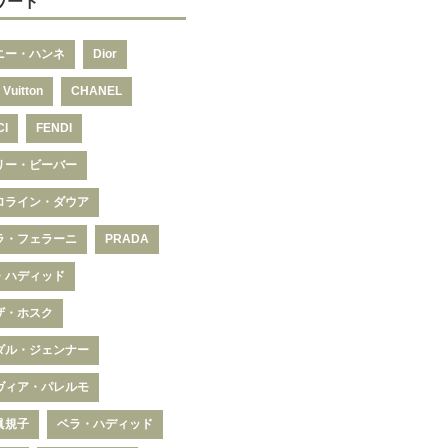
ワード
ニー・ハンネ
Dior
 Vuitton
CHANEL
CI
FENDI
リー・ビーバー
ロライン・ダウア
ラ・フェラーニ
PRADA
・ハディッド
ザ・ホスク
ダル・ジェンナー
ヴィア・パレルモ
眞規子
ベラ・ハディッド