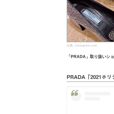
実録！海外ショップで買ってみた！
海外SHOP LIST
パーソナルショッパー指南書
出典 :
instagram.com
「PRADA」取り扱いシ
PRADA「2021