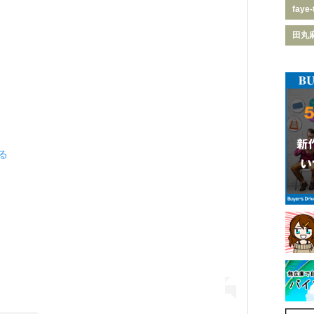
faye-
田丸
見る