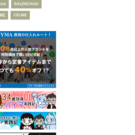
tsui
BALENCIAGA
麻紀
CELINE