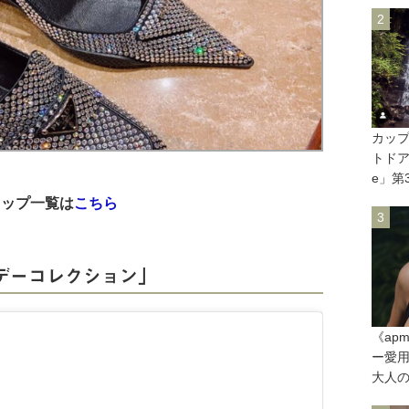
カップ
トドアラ
e」第
ョップ一覧は
こちら
ホリデーコレクション」
《ap
ー愛用
大人