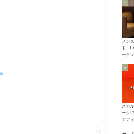
メン
ド！LA
ークラ
見る
スカ
ーク♡「
アデ