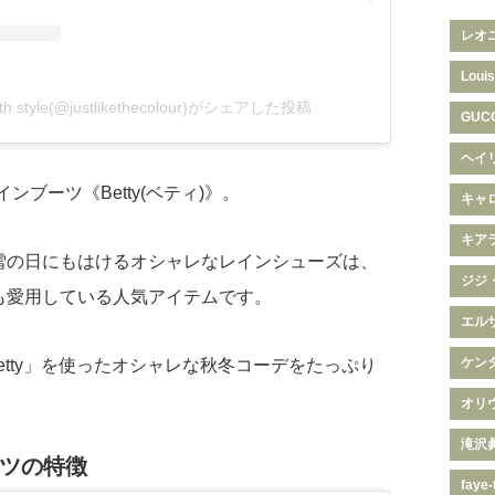
レオ
Louis
, with style(@justlikethecolour)がシェアした投稿
GUC
ヘイ
インブーツ《Betty(ベティ)》。
キャ
キア
雪の日にもはけるオシャレなレインシューズは、
ジジ
も愛用している人気アイテムです。
エル
ケン
Betty」を使ったオシャレな秋冬コーデをたっぷり
オリ
滝沢
ブーツの特徴
faye-