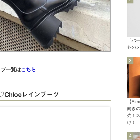
「バ
冬の
ップ一覧は
こちら
Chloeレインブーツ
【Ale
向きの
売！
け！