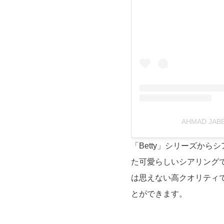
AHMAD JAB
「Betty」シリーズか
た可愛らしいシアリング
は思えない高クオリティ
とができます。