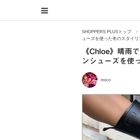
Menu
HOME
SHOPPERS PLUSトップ
shoppers+とは？
ューズを使った冬のスタイリ
34歳独身OLバイマ実践記
《Chloe》晴雨
ンシューズを使
無在庫で自由気ままに稼ぐ！バイマ実践記
ファッショントレンドを発信！SP通信
moco
BUYMAで人気のブランド
BUYMAの売れ筋商品
バイマの疑問に現役パーソナルショッパーが答えてみた
バイマ活動の疑問に売れっ子現役バイヤーが答えてみた