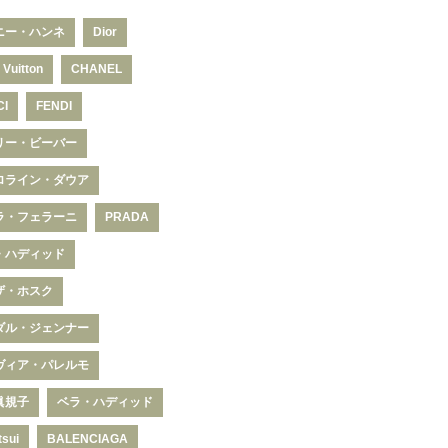
ニー・ハンネ
Dior
 Vuitton
CHANEL
CI
FENDI
リー・ビーバー
ロライン・ダウア
ラ・フェラーニ
PRADA
・ハディッド
ザ・ホスク
ダル・ジェンナー
ヴィア・パレルモ
眞規子
ベラ・ハディッド
tsui
BALENCIAGA