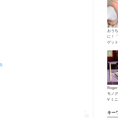
おう
に！「
ゲッ
見る
Roge
モノ
V ミ
キー