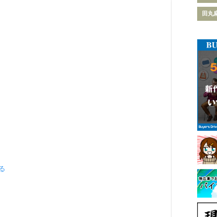
田丸
見る