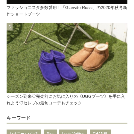
ファッショニスタ多数愛用！「Gianvito Rossi」の2020年秋冬新
作ショートブーツ
シーズン到来♡完売前にお気に入りの《UGGブーツ》を手に入
れよう♡セレブの最旬コーデもチェック
キーワード
レオニー・ハンネ
Dior
Louis Vuitton
CHANEL