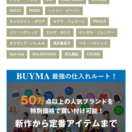
GUCCI
FENDI
ヘイリー・ビーバー
キャロライン・ダウア
キアラ・フェラーニ
PRADA
ジジ・ハディッド
エルザ・ホスク
ケンダル・ジェンナー
オリヴィア・パレルモ
滝沢眞規子
ベラ・ハディッド
faye-tsui
BALENCIAGA
田丸麻紀
CELINE