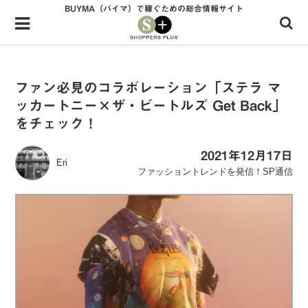
BUYMA（バイマ）で稼ぐための総合情報サイト
Menu
HOME
shoppers+とは？
ファン必見のコラボレーション「ステラ マ
ッカートニー×ザ・ビートルズ Get Back」
34歳独身OLバイマ実践記
をチェック！
無在庫で自由気ままに稼ぐ！バイマ実践記
2021年12月17日
Eri
ファッショントレンドを発信！SP通信
ファッショントレンドを発信！SP通信
BUYMAで人気のブランド
BUYMAの売れ筋商品
バイマの疑問に現役パーソナルショッパーが答えてみた
バイマ活動の疑問に売れっ子現役バイヤーが答えてみた