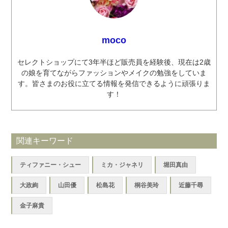
moco
セレクトショップにて3年半ほど販売員を経験後、現在は2歳
の娘を育てながらファッションやメイクの勉強をしていま
す。皆さまのお役に立てる情報を発信できるように頑張りま
す！
関連キーワード
ティファニー・シュー
ミカ・ジャネリ
堀田真由
大政絢
山田優
松島花
桐谷美玲
近藤千尋
金子麻貴