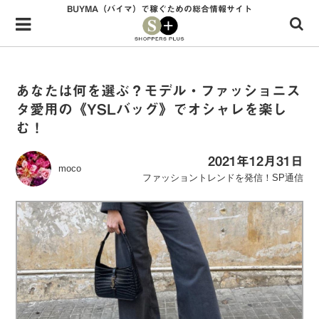
BUYMA（バイマ）で稼ぐための総合情報サイト
Menu
HOME
shoppers+とは？
あなたは何を選ぶ？モデル・ファッショニス
タ愛用の《YSLバッグ》でオシャレを楽し
34歳独身OLバイマ実践記
む！
無在庫で自由気ままに稼ぐ！バイマ実践記
2021年12月31日
moco
ファッショントレンドを発信！SP通信
ファッショントレンドを発信！SP通信
BUYMAで人気のブランド
BUYMAの売れ筋商品
バイマの疑問に現役パーソナルショッパーが答えてみた
バイマ活動の疑問に売れっ子現役バイヤーが答えてみた