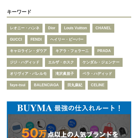
キーワード
レオニー・ハンネ
Dior
Louis Vuitton
CHANEL
GUCCI
FENDI
ヘイリー・ビーバー
キャロライン・ダウア
キアラ・フェラーニ
PRADA
ジジ・ハディッド
エルザ・ホスク
ケンダル・ジェンナー
オリヴィア・パレルモ
滝沢眞規子
ベラ・ハディッド
faye-tsui
BALENCIAGA
田丸麻紀
CELINE