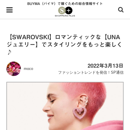
BUYMA（バイマ）で稼ぐための総合情報サイト
Menu
HOME
shoppers+とは？
【SWAROVSKI】ロマンティックな【UNA
ジュエリー】でスタイリングをもっと楽しく
34歳独身OLバイマ実践記
♪
無在庫で自由気ままに稼ぐ！バイマ実践記
2022年3月13日
moco
ファッショントレンドを発信！SP通信
ファッショントレンドを発信！SP通信
BUYMAで人気のブランド
BUYMAの売れ筋商品
バイマの疑問に現役パーソナルショッパーが答えてみた
バイマ活動の疑問に売れっ子現役バイヤーが答えてみた