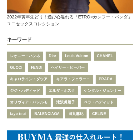
2022年寅年先どり！遊び心溢れる「ETRO×カンフー・パンダ」
ユニセックスコレクション
キーワード
レオニー・ハンネ
Dior
Louis Vuitton
CHANEL
GUCCI
FENDI
ヘイリー・ビーバー
キャロライン・ダウア
キアラ・フェラーニ
PRADA
ジジ・ハディッド
エルザ・ホスク
ケンダル・ジェンナー
オリヴィア・パレルモ
滝沢眞規子
ベラ・ハディッド
faye-tsui
BALENCIAGA
田丸麻紀
CELINE