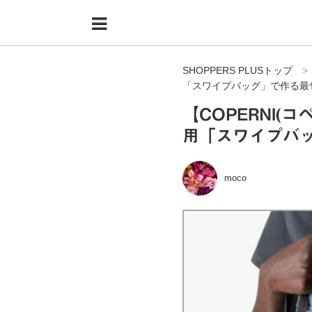
Menu
HOME
SHOPPERS PLUSトップ
shoppers+とは？
「スワイプバッグ」で作る最
34歳独身OLバイマ実践記
【COPERNI(
用「スワイプバ
無在庫で自由気ままに稼ぐ！バイマ実践記
ファッショントレンドを発信！SP通信
moco
BUYMAで人気のブランド
BUYMAの売れ筋商品
バイマの疑問に現役パーソナルショッパーが答えてみた
バイマ活動の疑問に売れっ子現役バイヤーが答えてみた