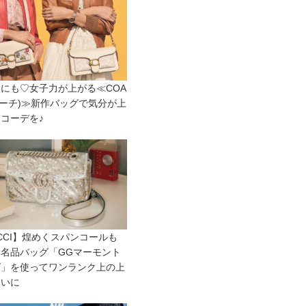
にも♡女子力が上がる≪COA
コーチ)≫新作バッグで気分が上
コーデを♪
CCI】煌めくスパンコールも
名品バッグ「GGマーモント
グ」を使ってワンランク上の上
装いに