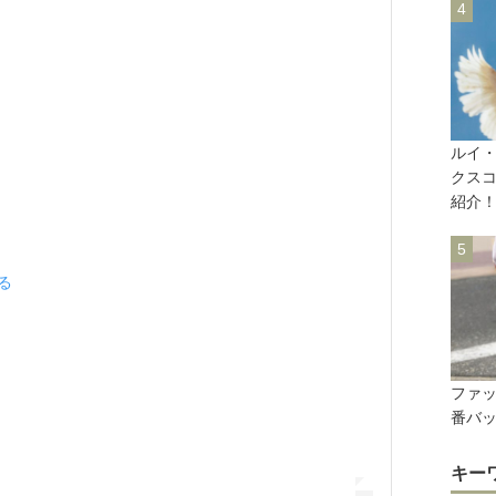
ルイ
クス
紹介
見る
ファッ
番バッ
キー