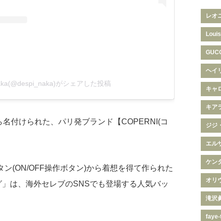
レオ
Louis
GUC
ヘイ
Naka(@despi_naka)がシェアした投稿
キャ
キア
名付けられた、パリ発ブランド【COPERNI(コ
ジジ
エル
ケン
ボタン(ON/OFF操作ボタン)から着想を得て作られた
オリ
ッグ」は、海外セレブのSNSでも登場する人気バッ
滝沢
faye-