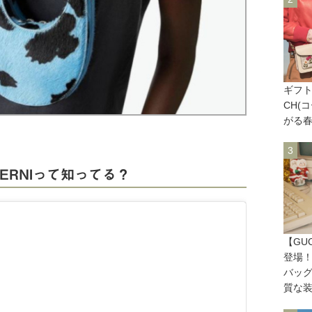
ギフト
CH(
がる春
ERNIって知ってる？
【GU
登場！
バッ
質な