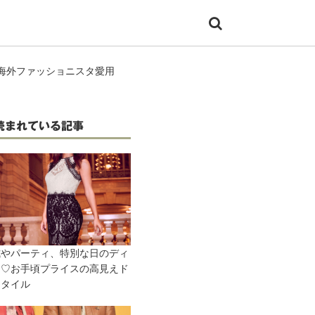
)】海外ファッショニスタ愛用
読まれている記事
式やパーティ、特別な日のディ
に♡お手頃プライスの高見えド
スタイル