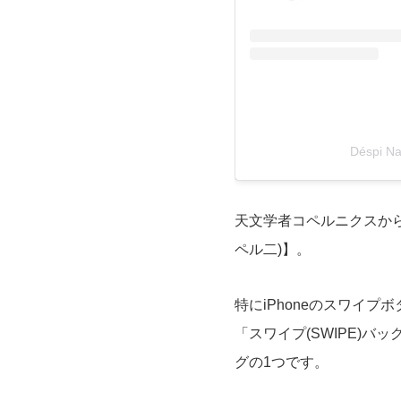
Déspi 
天文学者コペルニクスから
ペル二)】。
特にiPhoneのスワイプ
「スワイプ(SWIPE)バ
グの1つです。