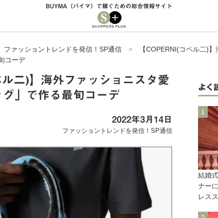
BUYMA（バイマ）で稼ぐための総合情報サイト
>
ファッショントレンドを発信！SP通信
>
【COPERNI(コペル二
旬コーデ
コペル二)】海外ファッショニスタ愛
よく
ッグ」で作る最旬コーデ
2022年3月14日
ファッショントレンドを発信！SP通信
結婚
ナー
レス