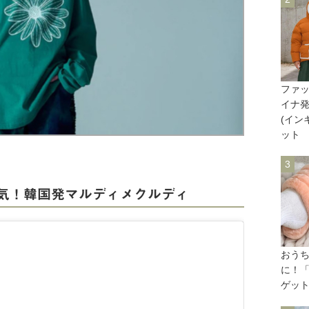
ファ
イナ発ダ
(イン
ット
気！韓国発マルディメクルディ
おう
に！「
ゲッ