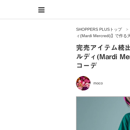
Menu
HOME
SHOPPERS PLUSトップ
shoppers+とは？
ィ(Mardi Mercredi)】
34歳独身OLバイマ実践記
完売アイテム続
ルディ(Mardi 
無在庫で自由気ままに稼ぐ！バイマ実践記
コーデ
ファッショントレンドを発信！SP通信
BUYMAで人気のブランド
moco
BUYMAの売れ筋商品
バイマの疑問に現役パーソナルショッパーが答えてみた
バイマ活動の疑問に売れっ子現役バイヤーが答えてみた