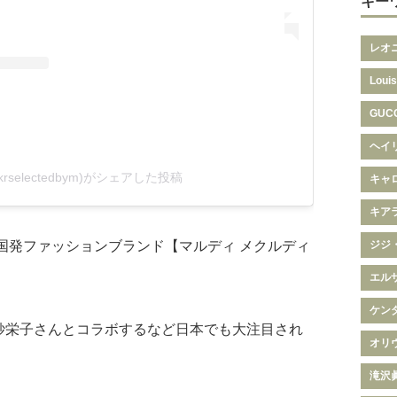
キー
レオ
Louis
GUC
ヘイ
@krselectedbym)がシェアした投稿
キャ
キア
韓国発ファッションブランド【マルディ メクルディ
ジジ
エル
ケン
紗栄子さんとコラボするなど日本でも大注目され
オリ
滝沢