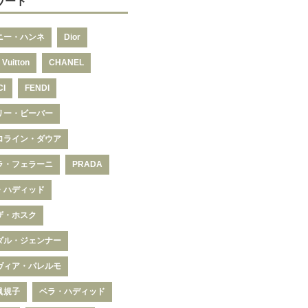
ワード
ニー・ハンネ
Dior
 Vuitton
CHANEL
CI
FENDI
リー・ビーバー
ロライン・ダウア
ラ・フェラーニ
PRADA
・ハディッド
ザ・ホスク
ダル・ジェンナー
ヴィア・パレルモ
眞規子
ベラ・ハディッド