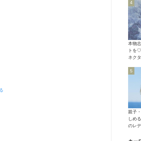
本物
トを
ネクタ
見る
親子
しめる
のレ