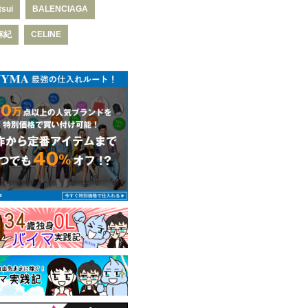
tsui
BALENCIAGA
麻紀
CELINE