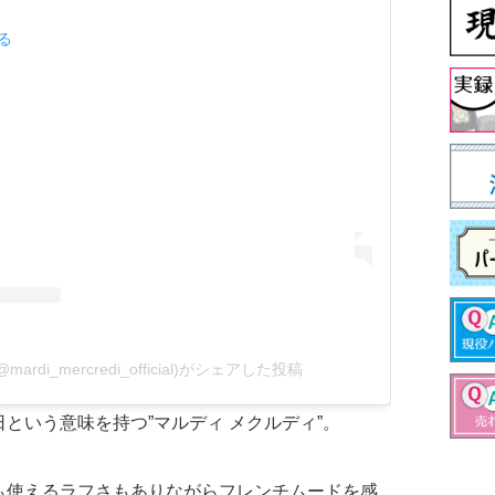
見る
i(@mardi_mercredi_official)がシェアした投稿
という意味を持つ”マルディ メクルディ”。
も使えるラフさもありながらフレンチムードを感