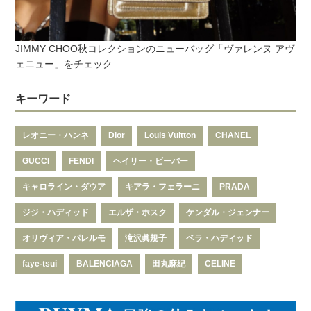
JIMMY CHOO秋コレクションのニューバッグ「ヴァレンヌ アヴ
ェニュー」をチェック
キーワード
レオニー・ハンネ
Dior
Louis Vuitton
CHANEL
GUCCI
FENDI
ヘイリー・ビーバー
キャロライン・ダウア
キアラ・フェラーニ
PRADA
ジジ・ハディッド
エルザ・ホスク
ケンダル・ジェンナー
オリヴィア・パレルモ
滝沢眞規子
ベラ・ハディッド
faye-tsui
BALENCIAGA
田丸麻紀
CELINE