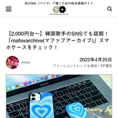
BUYMA（バイマ）で稼ぐための総合情報サイト
Menu
HOME
shoppers+とは？
【2,000円台～】韓国歌手のSNSでも話題！
「mafavarchive(マファブアーカイブ)」スマ
34歳独身OLバイマ実践記
ホケースをチェック！
無在庫で自由気ままに稼ぐ！バイマ実践記
2022年4月25日
moco
ファッショントレンドを発信！SP通信
ファッショントレンドを発信！SP通信
BUYMAで人気のブランド
BUYMAの売れ筋商品
バイマの疑問に現役パーソナルショッパーが答えてみた
バイマ活動の疑問に売れっ子現役バイヤーが答えてみた