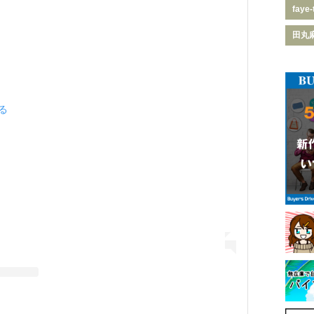
faye-
田丸
見る