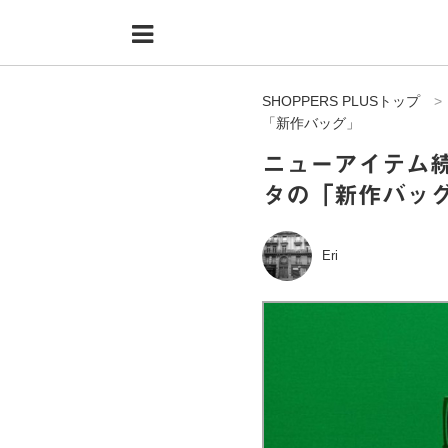
Menu
HOME
SHOPPERS PLUSトップ
shoppers+とは？
「新作バッグ」
34歳独身OLバイマ実践記
ニューアイテム
タの「新作バッ
無在庫で自由気ままに稼ぐ！バイマ実践記
ファッショントレンドを発信！SP通信
Eri
BUYMAで人気のブランド
BUYMAの売れ筋商品
バイマの疑問に現役パーソナルショッパーが答えてみた
バイマ活動の疑問に売れっ子現役バイヤーが答えてみた