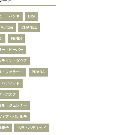
ワード
ニー・ハンネ
Dior
 Vuitton
CHANEL
CI
FENDI
リー・ビーバー
ロライン・ダウア
ラ・フェラーニ
PRADA
・ハディッド
ザ・ホスク
ダル・ジェンナー
ヴィア・パレルモ
眞規子
ベラ・ハディッド