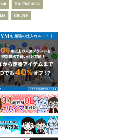
tsui
BALENCIAGA
麻紀
CELINE