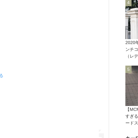
202
ンチ
（レ
見る
【MC
すぎる
ード