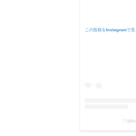
この投稿をInstagramで
▽(@b