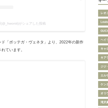
キー
レオ
Louis
ᆫ훤(@_hwoniii)がシェアした投稿
GUC
ヘイ
ド「ボッテガ・ヴェネタ」より、2022年の新作
キャ
されています。
キア
ジジ
エル
ケン
オリ
滝沢