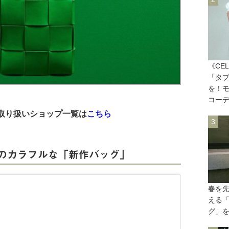
《CE
「タブ
を！
コーデ
A」取り扱いショップ一覧は
こちら
のカラフルな「新作バッグ」
春を
える「
グ」