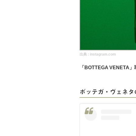
実録！海外ショップで買ってみた！
海外SHOP LIST
パーソナルショッパー指南書
出典 :
instagram.com
「BOTTEGA VENET
ボッテガ・ヴェネタ