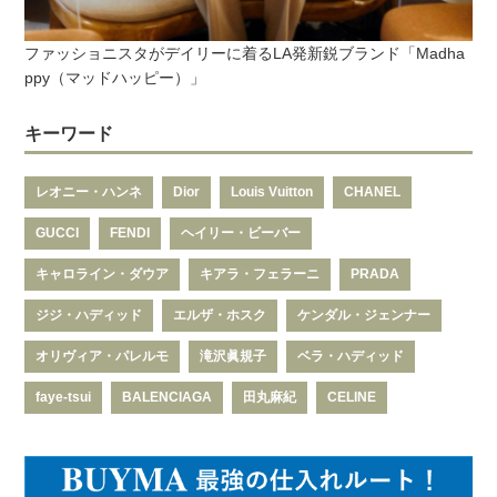
ファッショニスタがデイリーに着るLA発新鋭ブランド「Madha
ppy（マッドハッピー）」
キーワード
レオニー・ハンネ
Dior
Louis Vuitton
CHANEL
GUCCI
FENDI
ヘイリー・ビーバー
キャロライン・ダウア
キアラ・フェラーニ
PRADA
ジジ・ハディッド
エルザ・ホスク
ケンダル・ジェンナー
オリヴィア・パレルモ
滝沢眞規子
ベラ・ハディッド
faye-tsui
BALENCIAGA
田丸麻紀
CELINE