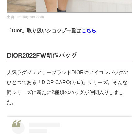
実録！海外ショップで買ってみた！
出典 :
instagram.com
海外SHOP LIST
「Dior」取り扱いショップ一覧は
こちら
パーソナルショッパー指南書
DIOR2022FW新作バッグ
人気ラグジュアリーブランドDIORのアイコンバッグの
ひとつである「DIOR CARO(カロ)」シリーズ。そんな
同シリーズに新たに2種類のバッグが仲間入りしまし
た。