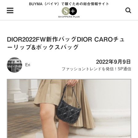
BUYMA（バイマ）で稼ぐための総合情報サイト
Menu
HOME
shoppers+とは？
DIOR2022FW新作バッグDIOR CAROチュ
ーリップ&ボックスバッグ
34歳独身OLバイマ実践記
無在庫で自由気ままに稼ぐ！バイマ実践記
2022年9月9日
Eri
ファッショントレンドを発信！SP通信
ファッショントレンドを発信！SP通信
BUYMAで人気のブランド
BUYMAの売れ筋商品
バイマの疑問に現役パーソナルショッパーが答えてみた
バイマ活動の疑問に売れっ子現役バイヤーが答えてみた