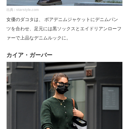
出典 :
starstyle.com
女優のダコタは、 ボアデニムジャケットにデニムパン
ツを合わせ、足元には黒ソックスとエイドリアンローフ
ァーで上品なデニムルックに。
カイア・ガーバー