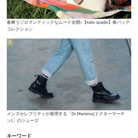
春舞う♡ロマンティックなムード全開♪【kate spade】春バッグ
コレクション
メンズセレブリティが着用する「Dr.Martens(ドクターマーチ
ン)」のシューズ
キーワード