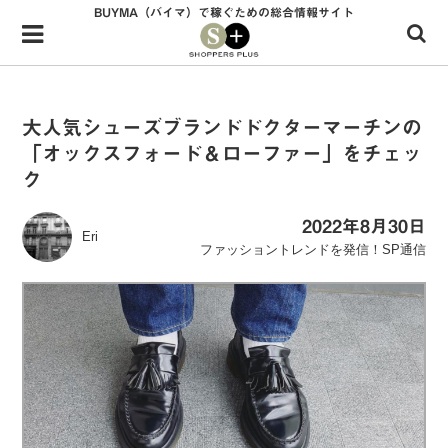
BUYMA（バイマ）で稼ぐための総合情報サイト
Menu
HOME
shoppers+とは？
大人気シューズブランドドクターマーチンの
「オックスフォード＆ローファー」をチェッ
34歳独身OLバイマ実践記
ク
無在庫で自由気ままに稼ぐ！バイマ実践記
2022年8月30日
Eri
ファッショントレンドを発信！SP通信
ファッショントレンドを発信！SP通信
BUYMAで人気のブランド
BUYMAの売れ筋商品
バイマの疑問に現役パーソナルショッパーが答えてみた
バイマ活動の疑問に売れっ子現役バイヤーが答えてみた