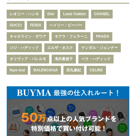
レオニー・ハンネ
Dior
Louis Vuitton
CHANEL
GUCCI
FENDI
ヘイリー・ビーバー
キャロライン・ダウア
キアラ・フェラーニ
PRADA
ジジ・ハディッド
エルザ・ホスク
ケンダル・ジェンナー
オリヴィア・パレルモ
滝沢眞規子
ベラ・ハディッド
faye-tsui
BALENCIAGA
田丸麻紀
CELINE