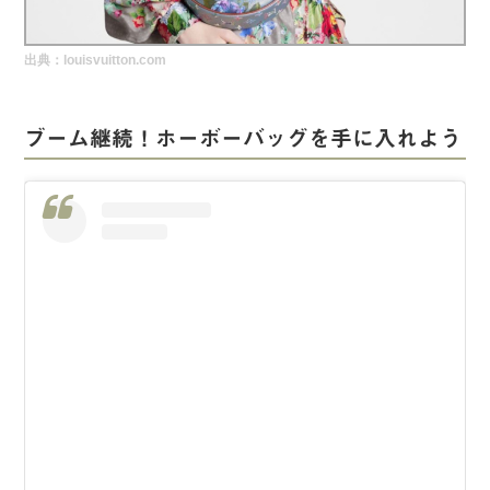
実録！海外ショップで買ってみた！
出典：louisvuitton.com
海外SHOP LIST
パーソナルショッパー指南書
ブーム継続！ホーボーバッグを手に入れよう