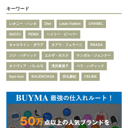
キーワード
レオニー・ハンネ
Dior
Louis Vuitton
CHANEL
GUCCI
FENDI
ヘイリー・ビーバー
キャロライン・ダウア
キアラ・フェラーニ
PRADA
ジジ・ハディッド
エルザ・ホスク
ケンダル・ジェンナー
オリヴィア・パレルモ
滝沢眞規子
ベラ・ハディッド
faye-tsui
BALENCIAGA
田丸麻紀
CELINE