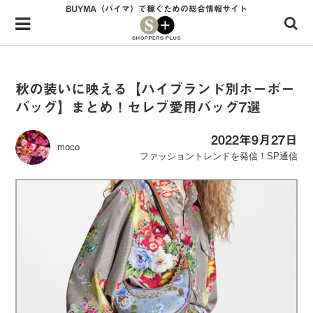
BUYMA（バイマ）で稼ぐための総合情報サイト
Menu
HOME
shoppers+とは？
秋の装いに映える【ハイブランド別ホーボー
バッグ】まとめ！セレブ愛用バッグ7選
34歳独身OLバイマ実践記
無在庫で自由気ままに稼ぐ！バイマ実践記
2022年9月27日
moco
ファッショントレンドを発信！SP通信
ファッショントレンドを発信！SP通信
BUYMAで人気のブランド
BUYMAの売れ筋商品
バイマの疑問に現役パーソナルショッパーが答えてみた
バイマ活動の疑問に売れっ子現役バイヤーが答えてみた