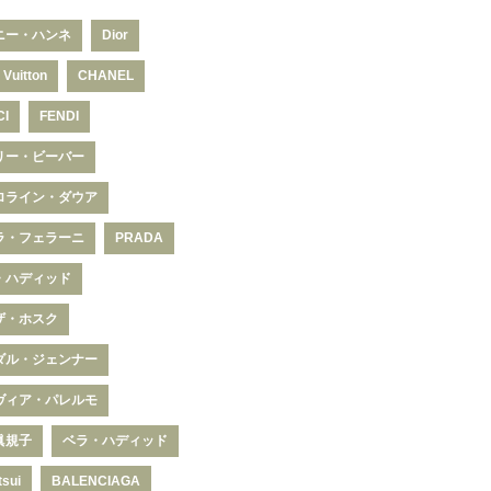
ニー・ハンネ
Dior
 Vuitton
CHANEL
CI
FENDI
リー・ビーバー
ロライン・ダウア
ラ・フェラーニ
PRADA
・ハディッド
ザ・ホスク
ダル・ジェンナー
ヴィア・パレルモ
眞規子
ベラ・ハディッド
tsui
BALENCIAGA