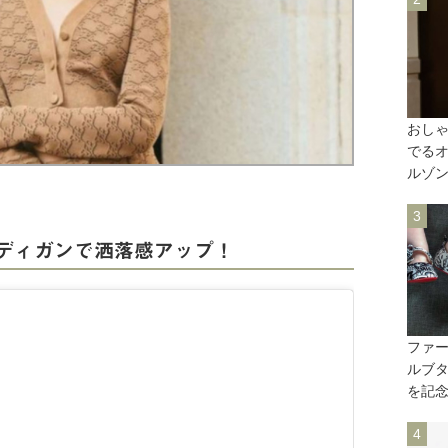
おし
でる
ルゾ
ディガンで洒落感アップ！
ファ
ルブタ
を記念