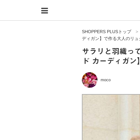
Menu
HOME
SHOPPERS PLUSトップ
shoppers+とは？
ディガン】で作る大人のリュ
34歳独身OLバイマ実践記
サラリと羽織っ
ド カーディガ
無在庫で自由気ままに稼ぐ！バイマ実践記
ファッショントレンドを発信！SP通信
moco
BUYMAで人気のブランド
BUYMAの売れ筋商品
バイマの疑問に現役パーソナルショッパーが答えてみた
バイマ活動の疑問に売れっ子現役バイヤーが答えてみた