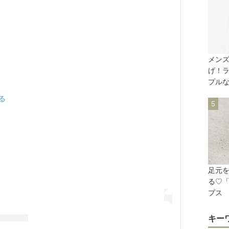
メン
げ！
プルな
見る
足元
る♡「
プス
キー