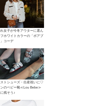
ゃれ女子が今冬アウターに選ん
オフホワイトカラーの「ボアブ
ン」コーデ
ーストシューズ・出産祝いに♡
ンのベビー靴≪Lou Bebe≫
に残そう♪