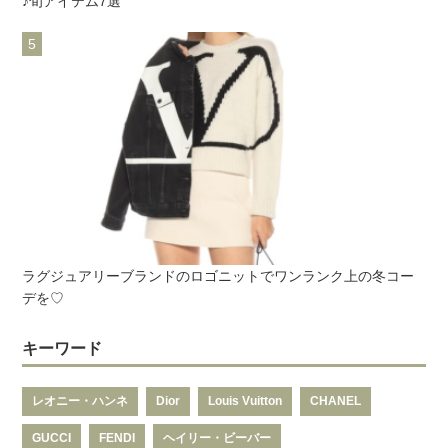
♪旬アイテム7選
ラグジュアリーブランドのロゴニットでワンランク上の冬コー
デを♡
キーワード
レオニー・ハンネ
Dior
Louis Vuitton
CHANEL
GUCCI
FENDI
ヘイリー・ビーバー