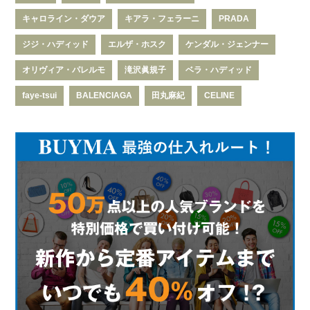
キャロライン・ダウア
キアラ・フェラーニ
PRADA
ジジ・ハディッド
エルザ・ホスク
ケンダル・ジェンナー
オリヴィア・パレルモ
滝沢眞規子
ベラ・ハディッド
faye-tsui
BALENCIAGA
田丸麻紀
CELINE