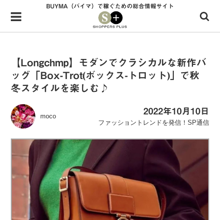
BUYMA（バイマ）で稼ぐための総合情報サイト
Menu
HOME
shoppers+とは？
【Longchmp】モダンでクラシカルな新作バ
ッグ「Box-Trot(ボックス-トロット)」で秋
34歳独身OLバイマ実践記
冬スタイルを楽しむ♪
無在庫で自由気ままに稼ぐ！バイマ実践記
2022年10月10日
moco
ファッショントレンドを発信！SP通信
ファッショントレンドを発信！SP通信
BUYMAで人気のブランド
BUYMAの売れ筋商品
バイマの疑問に現役パーソナルショッパーが答えてみた
バイマ活動の疑問に売れっ子現役バイヤーが答えてみた