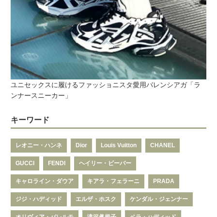
ユニセックスに履けるファッショニスタ愛用バレンシアガ「ラ
ンナースニーカー」
キーワード
レオニー・ハンネ
Dior
Louis Vuitton
CHANEL
GUCCI
FENDI
ヘイリー・ビーバー
キャロライン・ダウア
キアラ・フェラーニ
PRADA
ジジ・ハディッド
エルザ・ホスク
ケンダル・ジェンナー