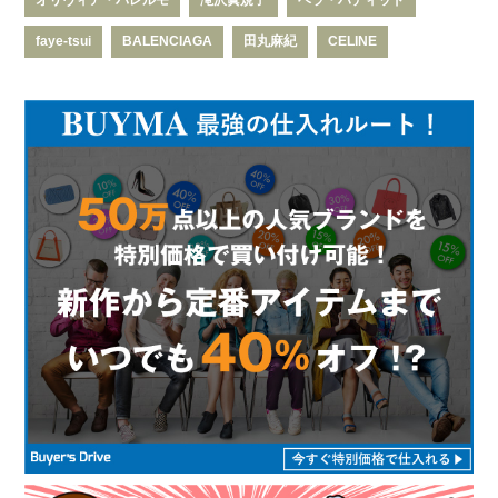
オリヴィア・パレルモ
滝沢眞規子
ベラ・ハディッド
faye-tsui
BALENCIAGA
田丸麻紀
CELINE