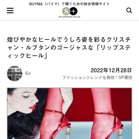
BUYMA（バイマ）で稼ぐための総合情報サイト
Menu
HOME
shoppers+とは？
煌びやかなヒールでうしろ姿を彩るクリスチ
ャン・ルブタンのゴージャスな「リップステ
34歳独身OLバイマ実践記
ィックヒール」
無在庫で自由気ままに稼ぐ！バイマ実践記
2022年12月28日
Eri
ファッショントレンドを発信！SP通信
ファッショントレンドを発信！SP通信
BUYMAで人気のブランド
BUYMAの売れ筋商品
バイマの疑問に現役パーソナルショッパーが答えてみた
バイマ活動の疑問に売れっ子現役バイヤーが答えてみた