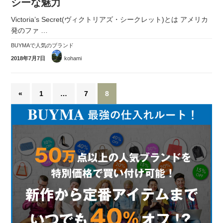
シーな魅力
Victoria’s Secret(ヴィクトリアズ・シークレット)とは アメリカ
発のファ
…
BUYMAで人気のブランド
2018年7月7日
kohami
«
1
…
7
8