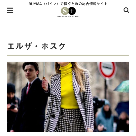
BUYMA（バイマ）で稼ぐための総合情報サイト
Menu
HOME
shoppers+とは？
エルザ・ホスク
34歳独身OLバイマ実践記
無在庫で自由気ままに稼ぐ！バイマ実践記
ファッショントレンドを発信！SP通信
BUYMAで人気のブランド
BUYMAの売れ筋商品
バイマの疑問に現役パーソナルショッパーが答えてみた
バイマ活動の疑問に売れっ子現役バイヤーが答えてみた