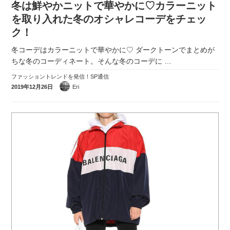
冬は鮮やかニットで華やかに♡カラーニット
実録！海外ショップで買ってみた！
を取り入れた冬のオシャレコーデをチェッ
海外SHOP LIST
ク！
冬コーデはカラーニットで華やかに♡ ダークトーンでまとめが
パーソナルショッパー指南書
ちな冬のコーディネート。そんな冬のコーデに
…
ファッショントレンドを発信！SP通信
2019年12月26日
Eri