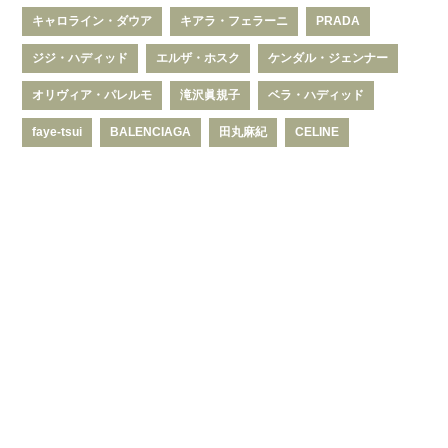
キャロライン・ダウア
キアラ・フェラーニ
PRADA
ジジ・ハディッド
エルザ・ホスク
ケンダル・ジェンナー
オリヴィア・パレルモ
滝沢眞規子
ベラ・ハディッド
faye-tsui
BALENCIAGA
田丸麻紀
CELINE