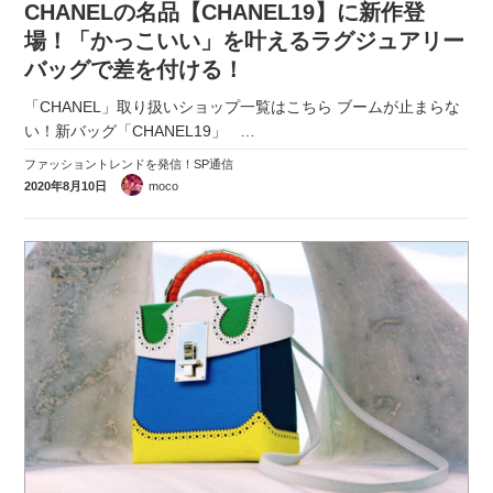
CHANELの名品【CHANEL19】に新作登
実録！海外ショップで買ってみた！
場！「かっこいい」を叶えるラグジュアリー
海外SHOP LIST
バッグで差を付ける！
「CHANEL」取り扱いショップ一覧はこちら ブームが止まらな
パーソナルショッパー指南書
い！新バッグ「CHANEL19」
…
ファッショントレンドを発信！SP通信
2020年8月10日
moco