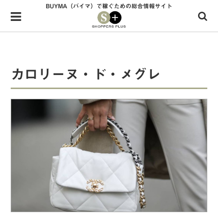
BUYMA（バイマ）で稼ぐための総合情報サイト
Menu
HOME
shoppers+とは？
カロリーヌ・ド・メグレ
34歳独身OLバイマ実践記
無在庫で自由気ままに稼ぐ！バイマ実践記
ファッショントレンドを発信！SP通信
BUYMAで人気のブランド
BUYMAの売れ筋商品
バイマの疑問に現役パーソナルショッパーが答えてみた
バイマ活動の疑問に売れっ子現役バイヤーが答えてみた