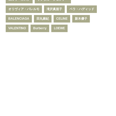
オリヴィア・パレルモ
滝沢眞規子
ベラ・ハディッド
BALENCIAGA
田丸麻紀
CELINE
新木優子
VALENTINO
Burberry
LOEWE