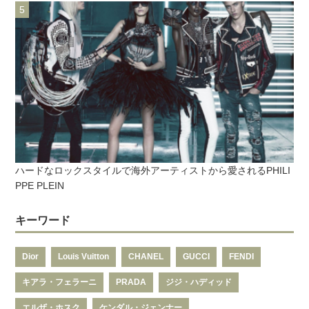
ハードなロックスタイルで海外アーティストから愛されるPHILI
PPE PLEIN
キーワード
Dior
Louis Vuitton
CHANEL
GUCCI
FENDI
キアラ・フェラーニ
PRADA
ジジ・ハディッド
エルザ・ホスク
ケンダル・ジェンナー