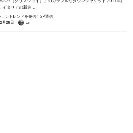
ISJOY（クリスジョイ）」のカラフルなダウンジャケット 2017年に
たイタリアの新進
…
ショントレンドを発信！SP通信
12月28日
Eri