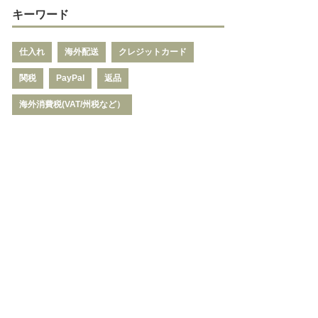
キーワード
仕入れ
海外配送
クレジットカード
関税
PayPal
返品
海外消費税(VAT/州税など）