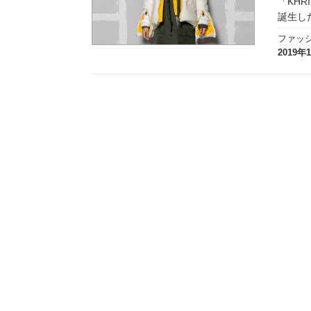
「KHR
実録！海外ショップで買ってみた！
誕生し
ファッ
海外SHOP LIST
2019年
パーソナルショッパー指南書