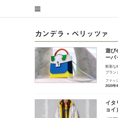
Menu
HOME
shoppers+とは？
カンデラ・ペリッツァ
34歳独身OLバイマ実践記
遊び
無在庫で自由気ままに稼ぐ！バイマ実践記
ーバ
ファッショントレンドを発信！SP通信
斬新な
ブランド
BUYMAで人気のブランド
ファッ
2020年
BUYMAの売れ筋商品
バイマの疑問に現役パーソナルショッパーが答えてみた
イタ
ョイ
バイマ活動の疑問に売れっ子現役バイヤーが答えてみた