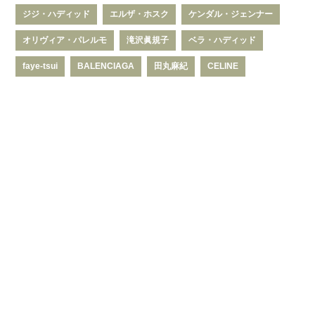
ジジ・ハディッド
エルザ・ホスク
ケンダル・ジェンナー
オリヴィア・パレルモ
滝沢眞規子
ベラ・ハディッド
faye-tsui
BALENCIAGA
田丸麻紀
CELINE