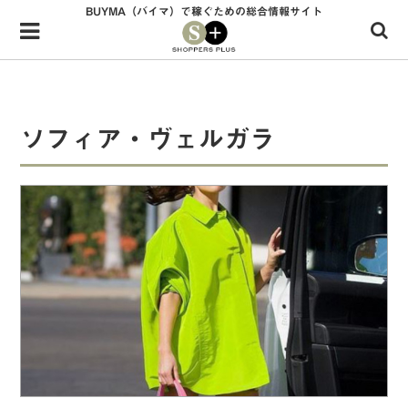
BUYMA（バイマ）で稼ぐための総合情報サイト
Menu
HOME
shoppers+とは？
ソフィア・ヴェルガラ
34歳独身OLバイマ実践記
無在庫で自由気ままに稼ぐ！バイマ実践記
ファッショントレンドを発信！SP通信
BUYMAで人気のブランド
BUYMAの売れ筋商品
バイマの疑問に現役パーソナルショッパーが答えてみた
バイマ活動の疑問に売れっ子現役バイヤーが答えてみた