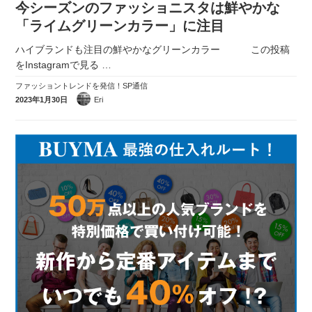
今シーズンのファッショニスタは鮮やかな
実録！海外ショップで買ってみた！
「ライムグリーンカラー」に注目
海外SHOP LIST
ハイブランドも注目の鮮やかなグリーンカラー この投稿
をInstagramで見る
…
パーソナルショッパー指南書
ファッショントレンドを発信！SP通信
2023年1月30日
Eri