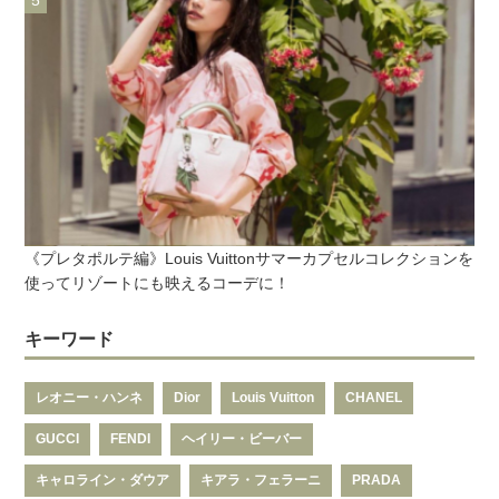
《プレタポルテ編》Louis Vuittonサマーカプセルコレクションを
使ってリゾートにも映えるコーデに！
キーワード
レオニー・ハンネ
Dior
Louis Vuitton
CHANEL
GUCCI
FENDI
ヘイリー・ビーバー
キャロライン・ダウア
キアラ・フェラーニ
PRADA