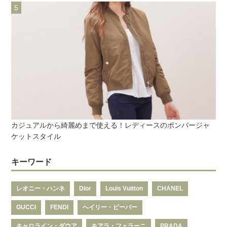
カジュアルから綺麗めまで使える！レディースのボンバージャ
ケットスタイル
キーワード
レオニー・ハンネ
Dior
Louis Vuitton
CHANEL
GUCCI
FENDI
ヘイリー・ビーバー
キャロライン・ダウア
キアラ・フェラーニ
PRADA