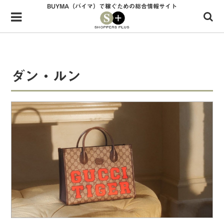
BUYMA（バイマ）で稼ぐための総合情報サイト
Menu
HOME
shoppers+とは？
ダン・ルン
34歳独身OLバイマ実践記
無在庫で自由気ままに稼ぐ！バイマ実践記
ファッショントレンドを発信！SP通信
BUYMAで人気のブランド
BUYMAの売れ筋商品
バイマの疑問に現役パーソナルショッパーが答えてみた
バイマ活動の疑問に売れっ子現役バイヤーが答えてみた