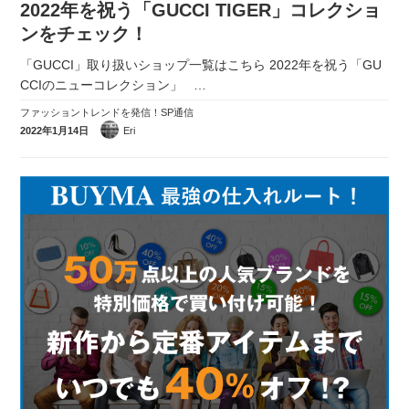
2022年を祝う「GUCCI TIGER」コレクショ
実録！海外ショップで買ってみた！
ンをチェック！
海外SHOP LIST
「GUCCI」取り扱いショップ一覧はこちら 2022年を祝う「GU
CCIのニューコレクション」
…
パーソナルショッパー指南書
ファッショントレンドを発信！SP通信
2022年1月14日
Eri