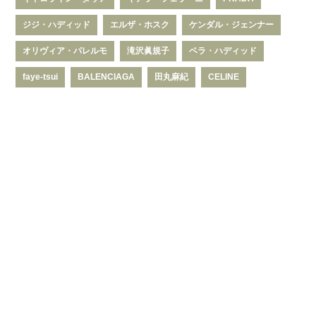
ジジ・ハディッド
エルザ・ホスク
ケンダル・ジェンナー
オリヴィア・パレルモ
滝沢眞規子
ベラ・ハディッド
faye-tsui
BALENCIAGA
田丸麻紀
CELINE