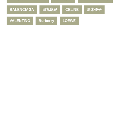
BALENCIAGA
田丸麻紀
CELINE
新木優子
VALENTINO
Burberry
LOEWE