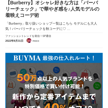
【Burberry】オシャレ好きな方は「バーバ
実録！海外ショップで買ってみた！
リーチェック」で華やぎ感を♪人気モデルの
海外SHOP LIST
着映えコーデ術
「Burberry」取り扱いショップ一覧はこちら モデルにも大人
パーソナルショッパー指南書
気！バーバリーチェックを秋コーデに♡
…
ファッショントレンドを発信！SP通信
2022年8月31日
moco