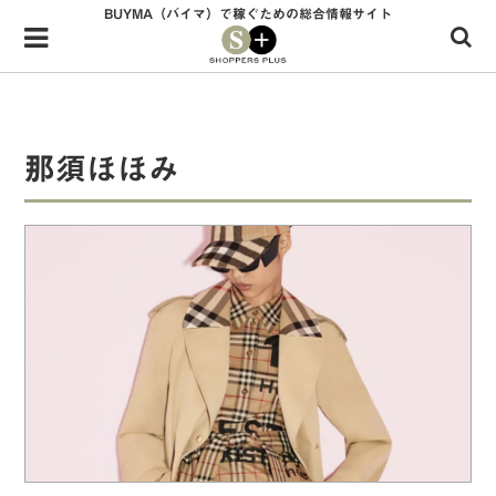
BUYMA（バイマ）で稼ぐための総合情報サイト
Menu
HOME
shoppers+とは？
那須ほほみ
34歳独身OLバイマ実践記
無在庫で自由気ままに稼ぐ！バイマ実践記
ファッショントレンドを発信！SP通信
BUYMAで人気のブランド
BUYMAの売れ筋商品
バイマの疑問に現役パーソナルショッパーが答えてみた
バイマ活動の疑問に売れっ子現役バイヤーが答えてみた