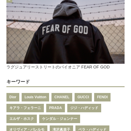
ラグジュアリーストリートのパイオニア FEAR OF GOD
キーワード
Dior
Louis Vuitton
CHANEL
GUCCI
FENDI
キアラ・フェラーニ
PRADA
ジジ・ハディッド
エルザ・ホスク
ケンダル・ジェンナー
オリヴィア・パレルモ
滝沢眞規子
ベラ・ハディッド