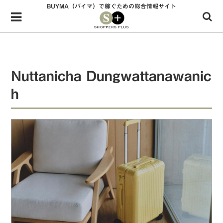
BUYMA（バイマ）で稼ぐための総合情報サイト
Menu
HOME
shoppers+とは？
Nuttanicha Dungwattanawanic
34歳独身OLバイマ実践記
h
無在庫で自由気ままに稼ぐ！バイマ実践記
ファッショントレンドを発信！SP通信
BUYMAで人気のブランド
BUYMAの売れ筋商品
バイマの疑問に現役パーソナルショッパーが答えてみた
バイマ活動の疑問に売れっ子現役バイヤーが答えてみた