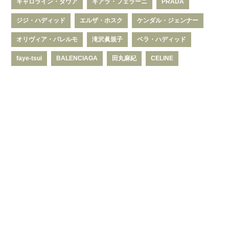
キャロライン・ダウア
キアラ・フェラーニ
PRADA
ジジ・ハディッド
エルザ・ホスク
ケンダル・ジェンナー
オリヴィア・パレルモ
滝沢眞規子
ベラ・ハディッド
faye-tsui
BALENCIAGA
田丸麻紀
CELINE