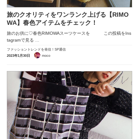
実録！海外ショップで買ってみた！
旅のクオリティをワンランク上げる【RIMO
海外SHOP LIST
WA】春色アイテムをチェック！
パーソナルショッパー指南書
旅のお供に♡春色RIMOWAスーツケースを この投稿をIns
tagramで見る
…
ファッショントレンドを発信！SP通信
2023年1月30日
moco