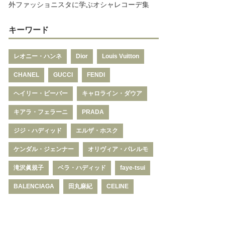
外ファッショニスタに学ぶオシャレコーデ集
キーワード
レオニー・ハンネ
Dior
Louis Vuitton
CHANEL
GUCCI
FENDI
ヘイリー・ビーバー
キャロライン・ダウア
キアラ・フェラーニ
PRADA
ジジ・ハディッド
エルザ・ホスク
ケンダル・ジェンナー
オリヴィア・パレルモ
滝沢眞規子
ベラ・ハディッド
faye-tsui
BALENCIAGA
田丸麻紀
CELINE