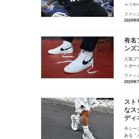
ャツや
ファッ
2020年
有名
ンズ
人気ブラ
トボー
ファッ
2020年
スト
なス
ディ
今シー
ある「