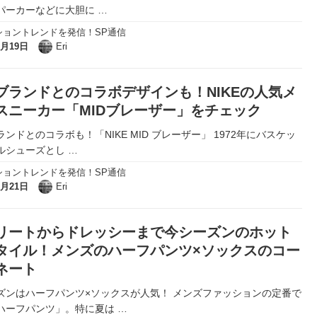
パーカーなどに大胆に
…
ショントレンドを発信！SP通信
8月19日
Eri
ブランドとのコラボデザインも！NIKEの人気メ
スニーカー「MIDブレーザー」をチェック
ンドとのコラボも！「NIKE MID ブレーザー」 1972年にバスケッ
ルシューズとし
…
ショントレンドを発信！SP通信
7月21日
Eri
リートからドレッシーまで今シーズンのホット
タイル！メンズのハーフパンツ×ソックスのコー
ネート
ズンはハーフパンツ×ソックスが人気！ メンズファッションの定番で
ハーフパンツ」。特に夏は
…