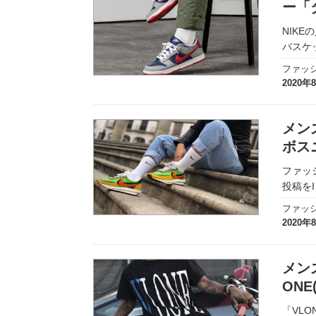
ー「
NIK
バスケ
ファッ
2020年
メン
ボス
ファッ
投稿を
ファッ
2020年
メン
ON
「VL