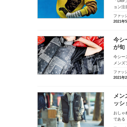
「Dio
実録！海外ショップで買ってみた！
ョン注
ファッ
海外SHOP LIST
2021年
パーソナルショッパー指南書
今シ
が旬
今シー
メンズ
ファッ
2021年
メン
ッシ
おしゃ
である