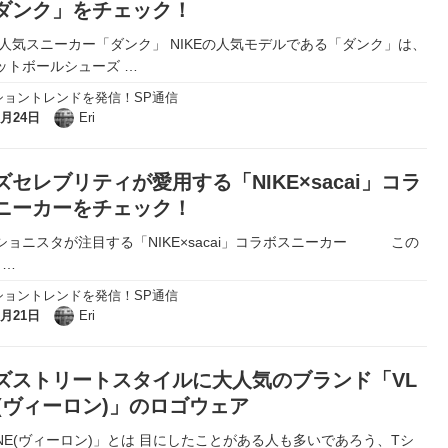
ダンク」をチェック！
Eの人気スニーカー「ダンク」 NIKEの人気モデルである「ダンク」は、
ットボールシューズ
…
ショントレンドを発信！SP通信
8月24日
Eri
ズセレブリティが愛用する「NIKE×sacai」コラ
ニーカーをチェック！
ショニスタが注目する「NIKE×sacai」コラボスニーカー この
I
…
ショントレンドを発信！SP通信
8月21日
Eri
ズストリートスタイルに大人気のブランド「VL
E(ヴィーロン)」のロゴウェア
ONE(ヴィーロン)」とは 目にしたことがある人も多いであろう、Tシ