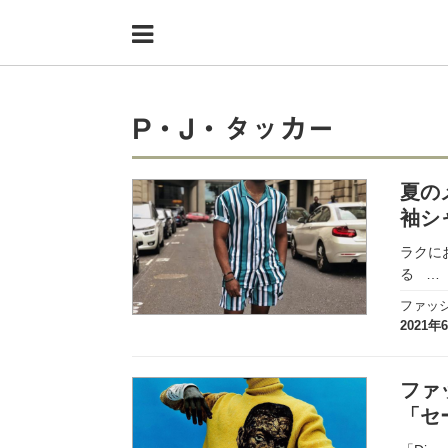
Menu
HOME
shoppers+とは？
P・J・タッカー
34歳独身OLバイマ実践記
夏の
無在庫で自由気ままに稼ぐ！バイマ実践記
袖シ
ファッショントレンドを発信！SP通信
ラクに
る
…
BUYMAで人気のブランド
ファッ
2021年
BUYMAの売れ筋商品
バイマの疑問に現役パーソナルショッパーが答えてみた
ファ
「セ
バイマ活動の疑問に売れっ子現役バイヤーが答えてみた