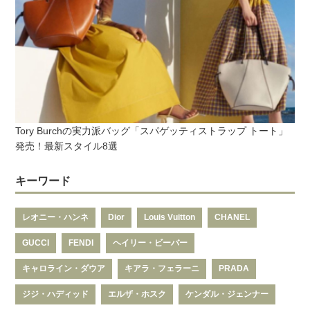
Tory Burchの実力派バッグ「スパゲッティストラップ トート」
発売！最新スタイル8選
キーワード
レオニー・ハンネ
Dior
Louis Vuitton
CHANEL
GUCCI
FENDI
ヘイリー・ビーバー
キャロライン・ダウア
キアラ・フェラーニ
PRADA
ジジ・ハディッド
エルザ・ホスク
ケンダル・ジェンナー