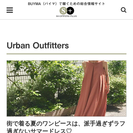
BUYMA（バイマ）で稼ぐための総合情報サイト
Menu
HOME
shoppers+とは？
Urban Outfitters
34歳独身OLバイマ実践記
無在庫で自由気ままに稼ぐ！バイマ実践記
ファッショントレンドを発信！SP通信
BUYMAで人気のブランド
BUYMAの売れ筋商品
バイマの疑問に現役パーソナルショッパーが答えてみた
街で着る夏のワンピースは、派手過ぎずラフ
バイマ活動の疑問に売れっ子現役バイヤーが答えてみた
過ぎないサマードレス♡