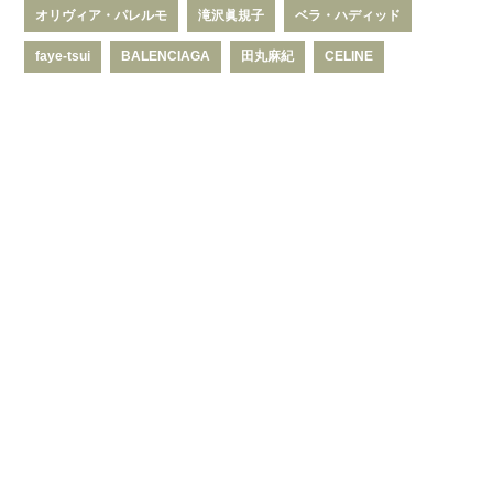
オリヴィア・パレルモ
滝沢眞規子
ベラ・ハディッド
faye-tsui
BALENCIAGA
田丸麻紀
CELINE