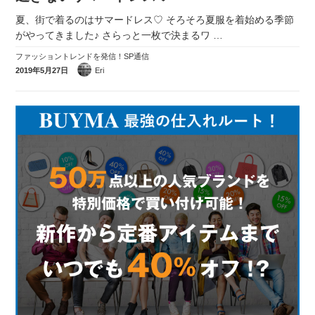
実録！海外ショップで買ってみた！
夏、街で着るのはサマードレス♡ そろそろ夏服を着始める季節
がやってきました♪ さらっと一枚で決まるワ
…
海外SHOP LIST
ファッショントレンドを発信！SP通信
パーソナルショッパー指南書
2019年5月27日
Eri