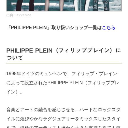
実録！海外ショップで買ってみた！
出典：
avvenice
海外SHOP LIST
「PHILIPPE PLEIN」取り扱いショップ一覧は
こちら
パーソナルショッパー指南書
PHILIPPE PLEIN（フィリッププレイン）に
ついて
1998年ドイツのミュンヘンで、フィリップ・プレイン
によって設立されたPHILIPPE PLEIN（フィリッププレ
イン）。
音楽とアートの融合を感じさせる、ハードなロックスタ
イルに煌びやかなラグジュアリーをミックスしたスタイ
ルで、海外のアーティスト達から大きな支持を得て人気