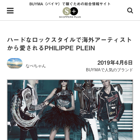
BUYMA（バイマ）で稼ぐための総合情報サイト
Menu
HOME
shoppers+とは？
ハードなロックスタイルで海外アーティスト
から愛されるPHILIPPE PLEIN
34歳独身OLバイマ実践記
無在庫で自由気ままに稼ぐ！バイマ実践記
2019年4月6日
なべちゃん
BUYMAで人気のブランド
ファッショントレンドを発信！SP通信
BUYMAで人気のブランド
BUYMAの売れ筋商品
バイマの疑問に現役パーソナルショッパーが答えてみた
バイマ活動の疑問に売れっ子現役バイヤーが答えてみた