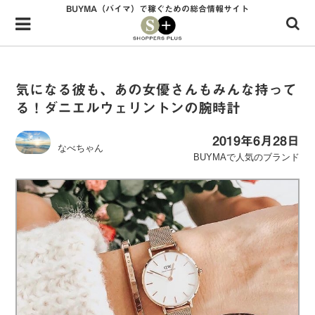
BUYMA（バイマ）で稼ぐための総合情報サイト
Menu
HOME
shoppers+とは？
気になる彼も、あの女優さんもみんな持って
る！ダニエルウェリントンの腕時計
34歳独身OLバイマ実践記
無在庫で自由気ままに稼ぐ！バイマ実践記
2019年6月28日
なべちゃん
BUYMAで人気のブランド
ファッショントレンドを発信！SP通信
BUYMAで人気のブランド
BUYMAの売れ筋商品
バイマの疑問に現役パーソナルショッパーが答えてみた
バイマ活動の疑問に売れっ子現役バイヤーが答えてみた