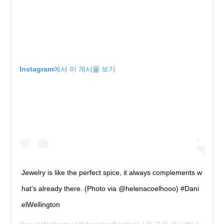
Instagram에서 이 게시물 보기
Jewelry is like the perfect spice, it always complements w
hat’s already there. (Photo via @helenacoelhooo) #Dani
elWellington