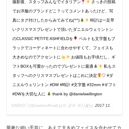
撮影後、スタッフみんなでイタリアン
さっきの投稿
でお洋服のブランドどこ？ってコメントあったけど、写
真にタグ付けしたからみてみてね(^^)
時計は一足早
いクリスマスプレゼントで頂いたダニエルウェリントン
のCLASSIC PETITE ASHFIELDを
ベルトも文字盤もブ
ラックでコーディネートに合わせやすくて、フェイスも
大きめなのでアクセントに
お値段もお手頃だし、ギ
フトBOXも可愛かったのでプレゼントに最適
私もス
タッフへのクリスマスプレゼントはこれに決定
♡ #ダ
ニエルウェリントン #DW #時計 #文字盤 #32mm #ギフト
#DWを大切な人に
thank by @danielwellington
SAEKO♡
(@saekoofficial)님의 공유 게시물님,
2017 11월 23 4:07오전 PST
華奢な細い手首に、あえて大きめフェイスを合わせてカ