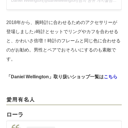
Daniel Wellington
(@danielwellington)님의 공유 게시물님,
2019 
2018年から、腕時計に合わせるためのアクセサリーが
登場しました♪時計とセットでリングやカフを合わせる
と、かわいさ倍増！時計のフレームと同じ色に合わせる
のがお勧め。男性とペアでおそろいにするのも素敵で
す。
「Daniel Wellington」取り扱いショップ一覧は
こちら
愛用有名人
ローラ