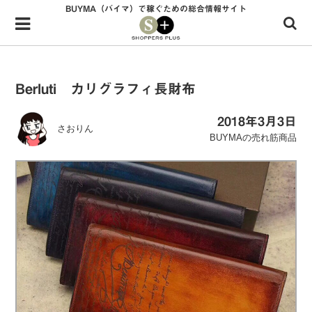
BUYMA（バイマ）で稼ぐための総合情報サイト
Menu
HOME
shoppers+とは？
Berluti カリグラフィ長財布
34歳独身OLバイマ実践記
2018年3月3日
さおりん
無在庫で自由気ままに稼ぐ！バイマ実践記
BUYMAの売れ筋商品
ファッショントレンドを発信！SP通信
BUYMAで人気のブランド
BUYMAの売れ筋商品
バイマの疑問に現役パーソナルショッパーが答えてみた
バイマ活動の疑問に売れっ子現役バイヤーが答えてみた