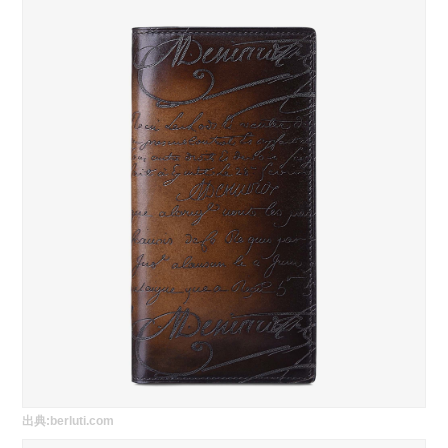
出典:
berluti.com