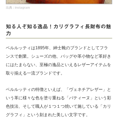
実録！海外ショップで買ってみた！
出典 :
instagram
海外SHOP LIST
知る人ぞ知る逸品！カリグラフィ長財布の魅
パーソナルショッパー指南書
力
ベルルッティは1895年、紳士靴のブランドとしてフラ
ンスで創業。シューズの他、バッグや革小物など革好き
にはたまらない、至極の逸品といえるレザーアイテムを
取り揃える一流ブランドです。
ベルルッティの特徴といえば、「ヴェネチアレザー」と
いう革に様々な色を塗り重ねる「パティーヌ」という彩
色技法、そして職人が１つ１つ焼いて施している「カリ
グラフィ」という刻まれた美しい文字です。