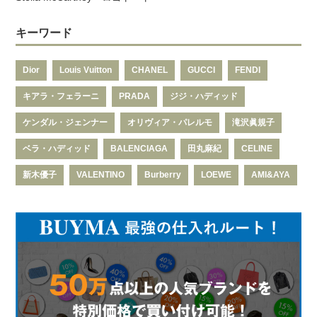
キーワード
Dior
Louis Vuitton
CHANEL
GUCCI
FENDI
キアラ・フェラーニ
PRADA
ジジ・ハディッド
ケンダル・ジェンナー
オリヴィア・パレルモ
滝沢眞規子
ベラ・ハディッド
BALENCIAGA
田丸麻紀
CELINE
新木優子
VALENTINO
Burberry
LOEWE
AMI&AYA