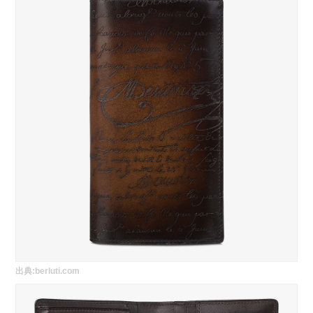
出典:
berluti.com