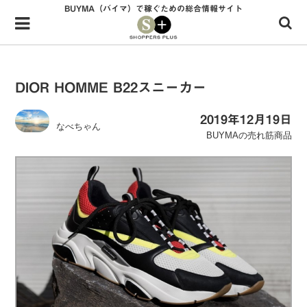
BUYMA（バイマ）で稼ぐための総合情報サイト
Menu
HOME
shoppers+とは？
DIOR HOMME B22スニーカー
34歳独身OLバイマ実践記
2019年12月19日
なべちゃん
無在庫で自由気ままに稼ぐ！バイマ実践記
BUYMAの売れ筋商品
ファッショントレンドを発信！SP通信
BUYMAで人気のブランド
BUYMAの売れ筋商品
バイマの疑問に現役パーソナルショッパーが答えてみた
バイマ活動の疑問に売れっ子現役バイヤーが答えてみた