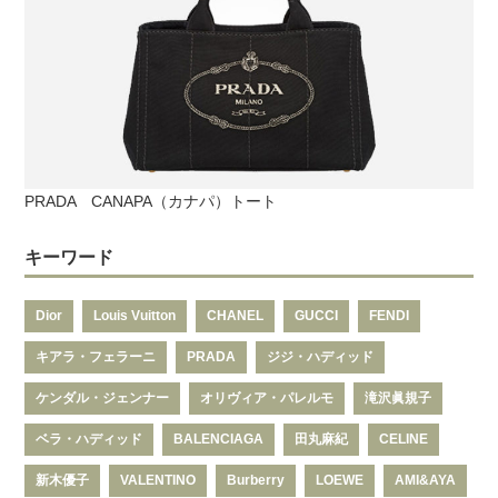
PRADA CANAPA（カナパ）トート
キーワード
Dior
Louis Vuitton
CHANEL
GUCCI
FENDI
キアラ・フェラーニ
PRADA
ジジ・ハディッド
ケンダル・ジェンナー
オリヴィア・パレルモ
滝沢眞規子
ベラ・ハディッド
BALENCIAGA
田丸麻紀
CELINE
新木優子
VALENTINO
Burberry
LOEWE
AMI&AYA