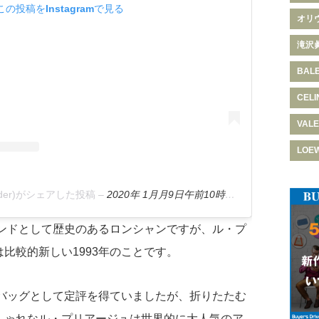
この投稿をInstagramで見る
オリ
滝沢
BAL
CELI
VALE
LOE
hoarder)がシェアした投稿
–
2020年 1月月9日午前10時19分PST
ランドとして歴史のあるロンシャンですが、ル・プ
比較的新しい1993年のことです。
のバッグとして定評を得ていましたが、折りたたむ
しゃれなル・プリアージュは世界的に大人気のア