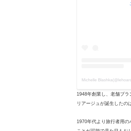
Michelle Blashka(@le
1948年創業し、老舗ブ
リアージュが誕生したのは
1970年代より旅行者用
ことが可能で見た目もお