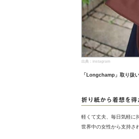
実録！海外ショップで買ってみた！
海外SHOP LIST
パーソナルショッパー指南書
出典：
instagram
「Longchamp」取り
折り紙から着想を得
軽くて丈夫、毎日気軽に
世界中の女性から支持さ