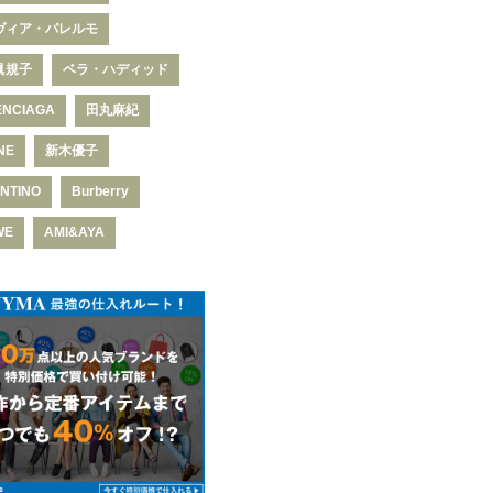
ヴィア・パレルモ
眞規子
ベラ・ハディッド
ENCIAGA
田丸麻紀
NE
新木優子
NTINO
Burberry
WE
AMI&AYA