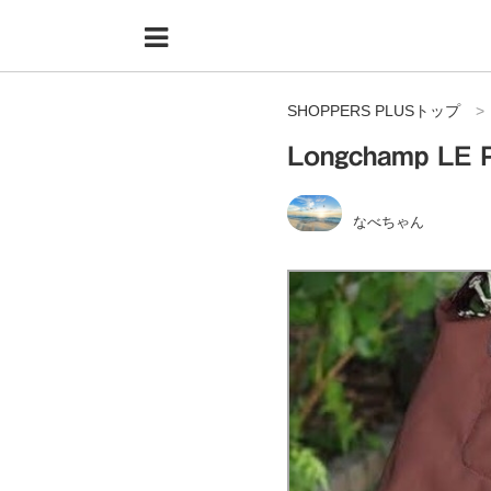
Menu
HOME
SHOPPERS PLUSトップ
shoppers+とは？
Longchamp 
34歳独身OLバイマ実践記
無在庫で自由気ままに稼ぐ！バイマ実践記
なべちゃん
ファッショントレンドを発信！SP通信
BUYMAで人気のブランド
BUYMAの売れ筋商品
バイマの疑問に現役パーソナルショッパーが答えてみた
バイマ活動の疑問に売れっ子現役バイヤーが答えてみた