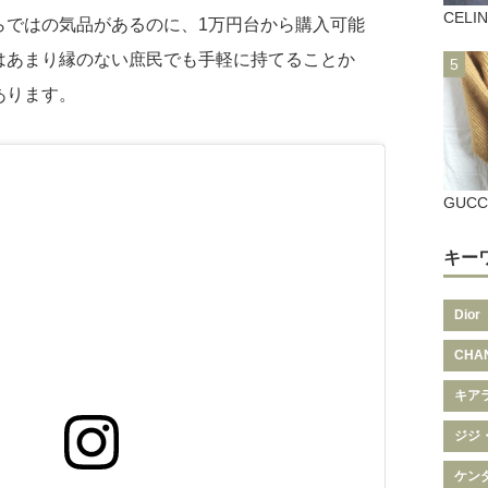
CEL
らではの気品があるのに、1万円台から購入可能
はあまり縁のない庶民でも手軽に持てることか
あります。
GUC
キー
Dior
CHA
キア
ジジ
ケン