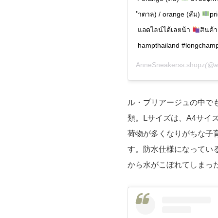
ำตาล) / orange (ส้ม)
pr
แอดไลน์ได้เลยน้า
สินค้
hampthailand #longchamp
AnneSneakerss.shopz
(@a
ル・プリアージュの中でも
類。Ⅼサイズは、A4サイ
荷物が多くなりがちな子
す。防水仕様になってい
から水がこぼれてしまっ