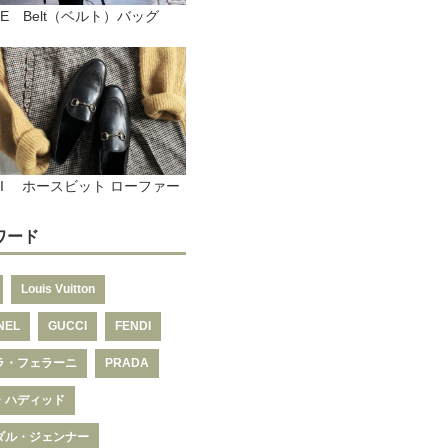
INE Belt（ベルト）バッグ
CI ホースビット ローファー
ワード
Louis Vuitton
NEL
GUCCI
FENDI
ラ・フェラーニ
PRADA
・ハディッド
ダル・ジェンナー