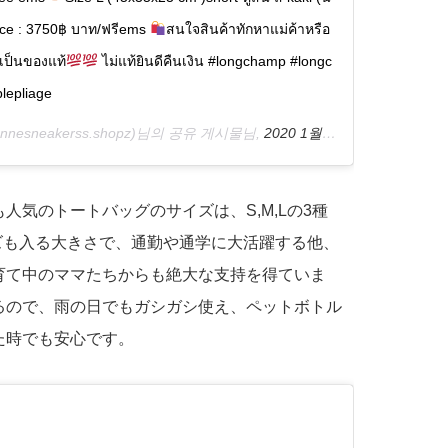
ice : 3750฿ บาท/ฟรีems
สนใจสินค้าทักหาแม่ค้าหรือ
าเป็นของแท้
ไม่แท้ยินดีคืนเงิน #longchamp #longc
lepliage
nnesneakerss.shopz)님의 공유 게시물님,
2020 1월 21 8:17오후 PST
人気のトートバッグのサイズは、S,M,Lの3種
ズも入る大きさで、通勤や通学に大活躍する他、
育て中のママたちからも絶大な支持を得ていま
るので、雨の日でもガシガシ使え、ペットボトル
た時でも安心です。