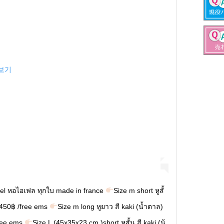
 보기
ffel หอไอเฟล ทุกใบ made in france
Size m short หูสั้
450฿ /free ems
Size m long หูยาว สี kaki (น้ำตาล)
ree ems
Size L (45x35x23 cm )short หูสั้น สี kaki (น้