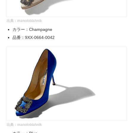
出典：
manoloblahnik
カラー：Champagne
品番：9XX-0664-0042
出典：
manoloblahnik