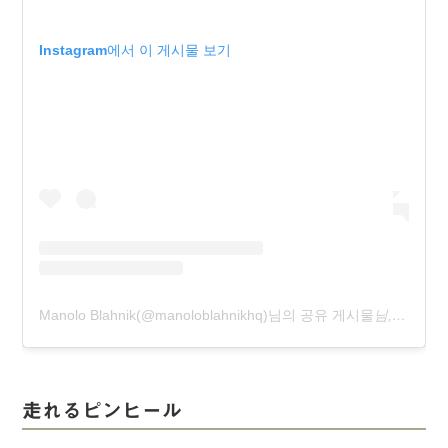
Instagram에서 이 게시물 보기
Manolo Blahnik(@manoloblahnikhq)님의 공유 게시물
님,
2017 7
走れるピンヒール