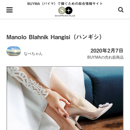
BUYMA（バイマ）で稼ぐための総合情報サイト
Menu
HOME
shoppers+とは？
Manolo Blahnik Hangisi（ハンギシ）
34歳独身OLバイマ実践記
2020年2月7日
なべちゃん
無在庫で自由気ままに稼ぐ！バイマ実践記
BUYMAの売れ筋商品
ファッショントレンドを発信！SP通信
BUYMAで人気のブランド
BUYMAの売れ筋商品
バイマの疑問に現役パーソナルショッパーが答えてみた
バイマ活動の疑問に売れっ子現役バイヤーが答えてみた