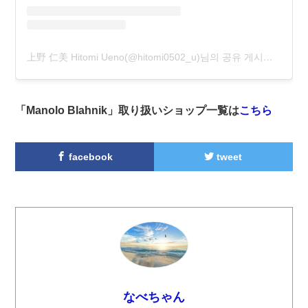
上野 仁美 Hitomi Ueno(@hitomi0502_u)님의 공유 게시물
님,
202
「Manolo Blahnik」取り扱いショップ一覧は
こちら
facebook
tweet
なべちゃん