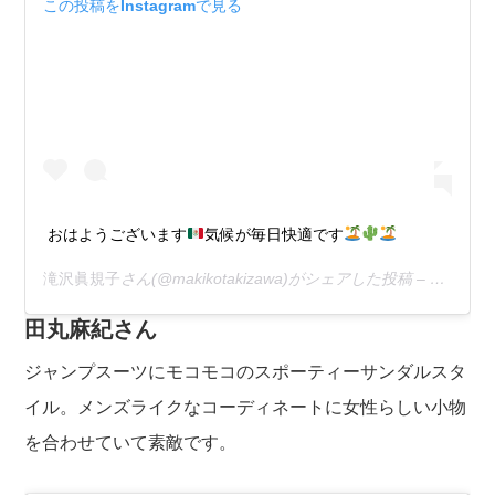
この投稿をInstagramで見る
おはようございます
気候が毎日快適です
滝沢眞規子
さん(@makikotakizawa)がシェアした投稿 –
2019年
田丸麻紀さん
ジャンプスーツにモコモコのスポーティーサンダルスタ
イル。メンズライクなコーディネートに女性らしい小物
を合わせていて素敵です。