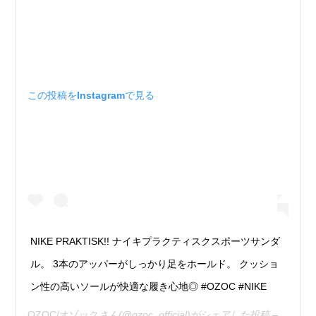
この投稿をInstagramで見る
NIKE PRAKTISK!! ナイキプラクティスクスポーツサンダ
ル。 3本のアッパーがしっかり足をホールド。 クッショ
ン性の高いソールが快適な履き心地◎ #OZOC #NIKE
OZOC/オゾック
さん(@ozoc_official)がシェアした投稿 –
2019