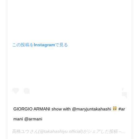
この投稿をInstagramで見る
GIORGIO ARMANI show with @maryjuntakahashi
#ar
mani @armani
高橋ユウ
さん(@takahashiyu.official)がシェアした投稿 –
2019年