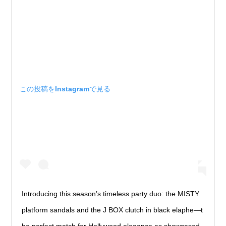
この投稿をInstagramで見る
Introducing this season’s timeless party duo: the MISTY
platform sandals and the J BOX clutch in black elaphe—t
he perfect match for Hollywood elegance as showcased