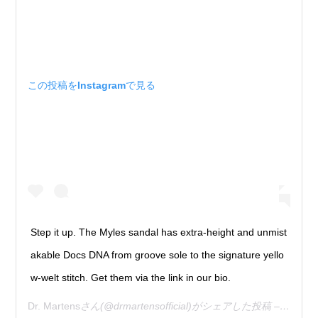
この投稿をInstagramで見る
Step it up. The Myles sandal has extra-height and unmist
akable Docs DNA from groove sole to the signature yello
w-welt stitch. Get them via the link in our bio.
Dr. Martens
さん(@drmartensofficial)がシェアした投稿 –
2019