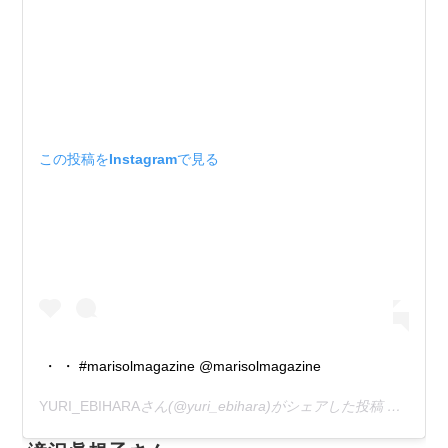
この投稿をInstagramで見る
・ ・ #marisolmagazine @marisolmagazine
YURI_EBIHARA
さん(@yuri_ebihara)がシェアした投稿 –
2019