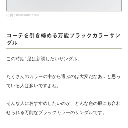
実録！海外ショップで買ってみた！
出典 :
theiconic.com
海外SHOP LIST
パーソナルショッパー指南書
コーデを引き締める万能ブラックカラーサン
ダル
この時期1足は新調したいサンダル。
たくさんのカラーの中から選ぶのは大変だなあ…と思っ
ている人は多いですよね。
そんな人におすすめしたいのが、どんな色の服にも合わ
せられる万能なブラックカラーのサンダルです。