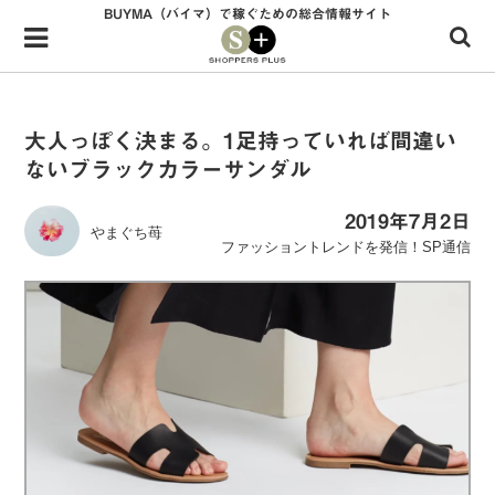
BUYMA（バイマ）で稼ぐための総合情報サイト
Menu
HOME
shoppers+とは？
大人っぽく決まる。1足持っていれば間違い
ないブラックカラーサンダル
34歳独身OLバイマ実践記
無在庫で自由気ままに稼ぐ！バイマ実践記
2019年7月2日
やまぐち苺
ファッショントレンドを発信！SP通信
ファッショントレンドを発信！SP通信
BUYMAで人気のブランド
BUYMAの売れ筋商品
バイマの疑問に現役パーソナルショッパーが答えてみた
バイマ活動の疑問に売れっ子現役バイヤーが答えてみた