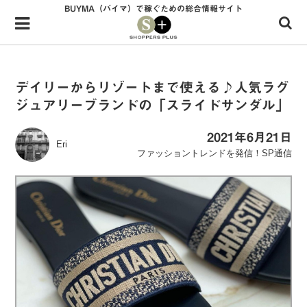
BUYMA（バイマ）で稼ぐための総合情報サイト
Menu
HOME
shoppers+とは？
デイリーからリゾートまで使える♪人気ラグ
ジュアリーブランドの「スライドサンダル」
34歳独身OLバイマ実践記
無在庫で自由気ままに稼ぐ！バイマ実践記
2021年6月21日
Eri
ファッショントレンドを発信！SP通信
ファッショントレンドを発信！SP通信
BUYMAで人気のブランド
BUYMAの売れ筋商品
バイマの疑問に現役パーソナルショッパーが答えてみた
バイマ活動の疑問に売れっ子現役バイヤーが答えてみた