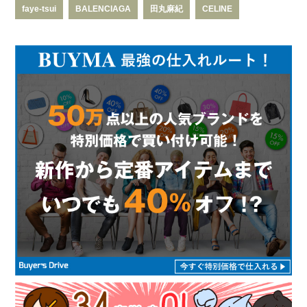
faye-tsui
BALENCIAGA
田丸麻紀
CELINE