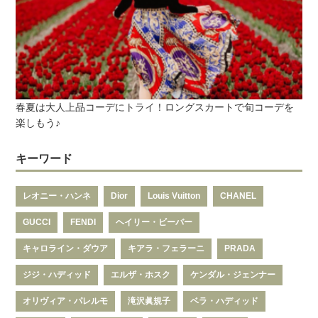
春夏は大人上品コーデにトライ！ロングスカートで旬コーデを
楽しもう♪
キーワード
レオニー・ハンネ
Dior
Louis Vuitton
CHANEL
GUCCI
FENDI
ヘイリー・ビーバー
キャロライン・ダウア
キアラ・フェラーニ
PRADA
ジジ・ハディッド
エルザ・ホスク
ケンダル・ジェンナー
オリヴィア・パレルモ
滝沢眞規子
ベラ・ハディッド