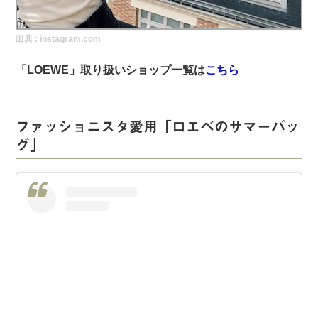
実録！海外ショップで買ってみた！
出典 :
instagram.com
海外SHOP LIST
「LOEWE」取り扱いショップ一覧は
こちら
パーソナルショッパー指南書
ファッショニスタ愛用「ロエベのサマーバッ
グ」