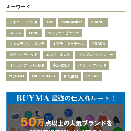
キーワード
レオニー・ハンネ
Dior
Louis Vuitton
CHANEL
GUCCI
FENDI
ヘイリー・ビーバー
キャロライン・ダウア
キアラ・フェラーニ
PRADA
ジジ・ハディッド
エルザ・ホスク
ケンダル・ジェンナー
オリヴィア・パレルモ
滝沢眞規子
ベラ・ハディッド
faye-tsui
BALENCIAGA
田丸麻紀
CELINE