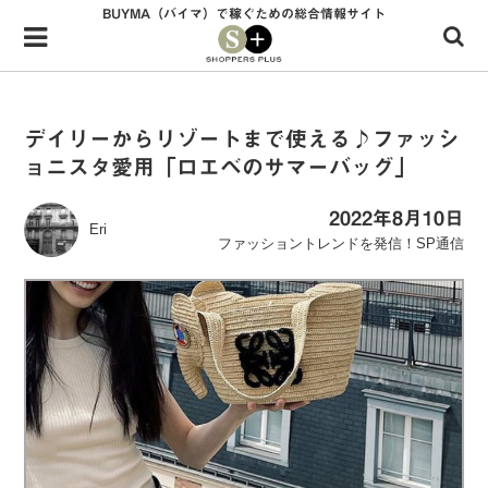
BUYMA（バイマ）で稼ぐための総合情報サイト
Menu
HOME
shoppers+とは？
デイリーからリゾートまで使える♪ファッシ
ョニスタ愛用「ロエベのサマーバッグ」
34歳独身OLバイマ実践記
無在庫で自由気ままに稼ぐ！バイマ実践記
2022年8月10日
Eri
ファッショントレンドを発信！SP通信
ファッショントレンドを発信！SP通信
BUYMAで人気のブランド
BUYMAの売れ筋商品
バイマの疑問に現役パーソナルショッパーが答えてみた
バイマ活動の疑問に売れっ子現役バイヤーが答えてみた