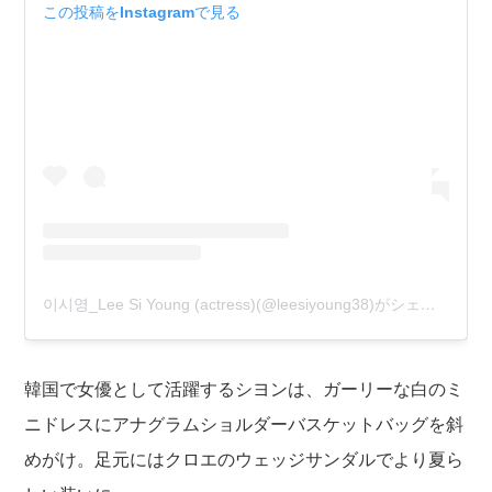
この投稿をInstagramで見る
이시영_Lee Si Young (actress)(@leesiyoung38)がシェアした投稿
韓国で女優として活躍するシヨンは、ガーリーな白のミ
ニドレスにアナグラムショルダーバスケットバッグを斜
めがけ。足元にはクロエのウェッジサンダルでより夏ら