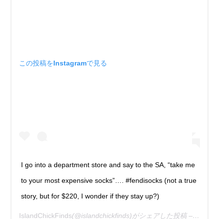
この投稿をInstagramで見る
I go into a department store and say to the SA, “take me
to your most expensive socks”…. #fendisocks (not a true
story, but for $220, I wonder if they stay up?)
IslandChickFinds
(@islandchickfinds)がシェアした投稿 –
2020