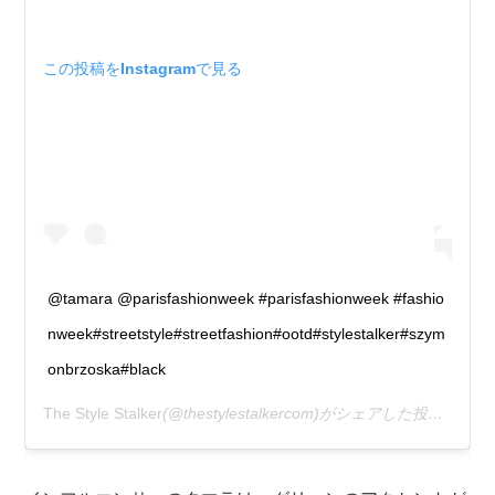
この投稿をInstagramで見る
@tamara @parisfashionweek #parisfashionweek #fashio
nweek#streetstyle#streetfashion#ootd#stylestalker#szym
onbrzoska#black
The Style Stalker
(@thestylestalkercom)がシェアした投稿 –
20