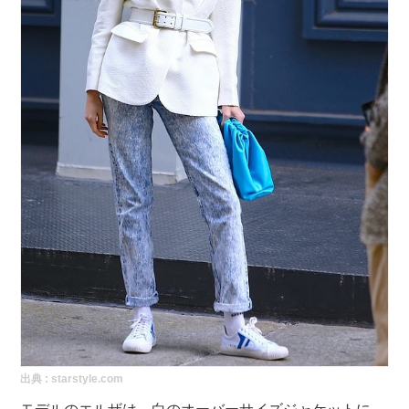
出典 :
starstyle.com