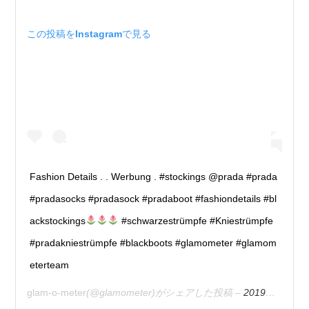
この投稿をInstagramで見る
Fashion Details . . Werbung . #stockings @prada #prada
#pradasocks #pradasock #pradaboot #fashiondetails #bl
ackstockings
#schwarzestrümpfe #Kniestrümpfe
#pradakniestrümpfe #blackboots #glamometer #glamom
eterteam
glam-o-meter
(@glamometer)がシェアした投稿 –
2019年10月月14日午前8時53分PDT