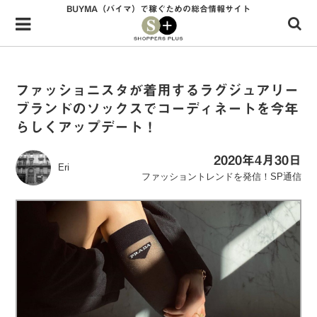
BUYMA（バイマ）で稼ぐための総合情報サイト
Menu
HOME
shoppers+とは？
ファッショニスタが着用するラグジュアリー
ブランドのソックスでコーディネートを今年
34歳独身OLバイマ実践記
らしくアップデート！
無在庫で自由気ままに稼ぐ！バイマ実践記
2020年4月30日
Eri
ファッショントレンドを発信！SP通信
ファッショントレンドを発信！SP通信
BUYMAで人気のブランド
BUYMAの売れ筋商品
バイマの疑問に現役パーソナルショッパーが答えてみた
バイマ活動の疑問に売れっ子現役バイヤーが答えてみた