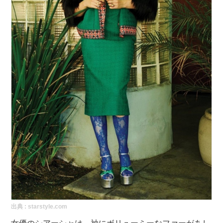
出典 :
starstyle.com