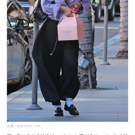
出典 :
starstyle.com