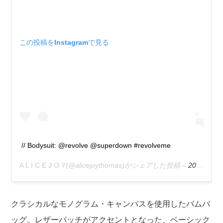
この投稿をInstagramで見る
// Bodysuit: @revolve @superdown #revolveme
A L I C E J O Y
(@alicejoythomas)がシェアした投稿 –
2020年 1月月15日午前8時27分PST
クラシカルなモノグラム・キャンバスを使用したバムバ
ッグ。レザーパッチがアクセントとなった、ベーシック