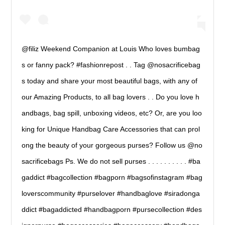
@filiz Weekend Companion at Louis Who loves bumbag
s or fanny pack? #fashionrepost . . Tag @nosacrificebag
s today and share your most beautiful bags, with any of
our Amazing Products, to all bag lovers . . Do you love h
andbags, bag spill, unboxing videos, etc? Or, are you loo
king for Unique Handbag Care Accessories that can prol
ong the beauty of your gorgeous purses? Follow us @no
sacrificebags Ps. We do not sell purses . . . . . . . . . . #ba
gaddict #bagcollection #bagporn #bagsofinstagram #bag
loverscommunity #purselover #handbaglove #siradonga
ddict #bagaddicted #handbagporn #pursecollection #des