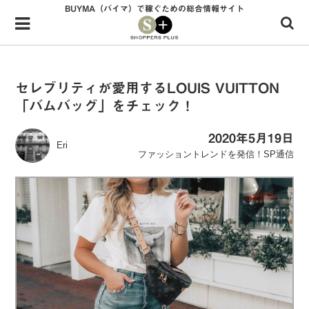
BUYMA（バイマ）で稼ぐための総合情報サイト
Menu
HOME
shoppers+とは？
セレブリティが愛用するLOUIS VUITTON
「バムバッグ」をチェック！
34歳独身OLバイマ実践記
無在庫で自由気ままに稼ぐ！バイマ実践記
2020年5月19日
Eri
ファッショントレンドを発信！SP通信
ファッショントレンドを発信！SP通信
BUYMAで人気のブランド
BUYMAの売れ筋商品
バイマの疑問に現役パーソナルショッパーが答えてみた
バイマ活動の疑問に売れっ子現役バイヤーが答えてみた