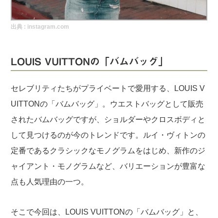
実録！海外ショップで買ってみた！
出典 :
instagram.com
海外SHOP LIST
パーソナルショッパー指南書
LOUIS VUITTONの「バムバッグ」
セレブリティたちがプライベートで愛用する、LOUIS V
UITTONの「バムバッグ」。ウエストバッグとして販売
されたバムバッグですが、ショルダーやクロスボディと
して見つけるのが今のトレンドです。ルイ・ヴィトンの
定番であるクラシックなモノグラムをはじめ、新作のジ
ャイアント・モノグラムなど、バリエーションが豊富な
点も人気理由の一つ。
そこで今回は、LOUIS VUITTONの「バムバッグ」と、