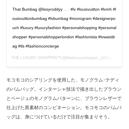
That Bumbag @lissyroddyy . . . #lv #louisvuitton #lvmh #l
ouisvuittonbumbag #lvbumbag #monogram #designerpo
uch #luxury #luxuryfashion #personalshopping #personal
shopper #personalshopperlondon #fashionista #lvwaistb
ag #tls #fashionconcierge
THE LUXURY SHOPPER™
(@theluxuryshopper_)がシェアした投稿 –
モコモコのシアリングを使用した、モノグラム･テディ
のバムバッグ。インターシャ技法で描き出したブラウン
とベージュのモノグラムパターンに、ブラウンレザーで
仕上げた異素材のコンビネーション。モコモコのバムバ
ッグは、身につけているだけで注目が集まりそう。