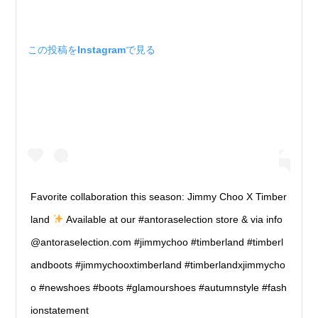
この投稿をInstagramで見る
Favorite collaboration this season: Jimmy Choo X Timber
land
Available at our #antoraselection store & via info
@antoraselection.com #jimmychoo #timberland #timberl
andboots #jimmychooxtimberland #timberlandxjimmycho
o #newshoes #boots #glamourshoes #autumnstyle #fash
ionstatement