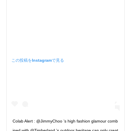
この投稿をInstagramで見る
Colab Alert : @JimmyChoo ’s high fashion glamour comb
ined with @Timberland ’s outdoor heritage can only creat