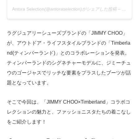
Antora Selection
(@antoraselection)がシェアした投稿 –
2020年
ラグジュアリーシューズブランドの「JIMMY CHOO」
が、アウトドア・ライフスタイルブランドの「Timberla
nd(ティンバーランド)」とのコラボレーションを発表。
ティンバーランドのシグネチャーモデルに、ジミーチュ
ウのゴージャスでリッチな要素をプラスしたブーツが話
題となっています。
そこで今回は、「JIMMY CHOO×Timberland」コラボコ
レクションの魅力と、ファッショニスタたちの着こなし
をご紹介します！