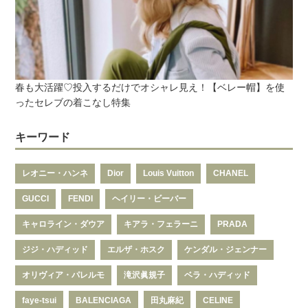
春も大活躍♡投入するだけでオシャレ見え！【ベレー帽】を使
ったセレブの着こなし特集
キーワード
レオニー・ハンネ
Dior
Louis Vuitton
CHANEL
GUCCI
FENDI
ヘイリー・ビーバー
キャロライン・ダウア
キアラ・フェラーニ
PRADA
ジジ・ハディッド
エルザ・ホスク
ケンダル・ジェンナー
オリヴィア・パレルモ
滝沢眞規子
ベラ・ハディッド
faye-tsui
BALENCIAGA
田丸麻紀
CELINE