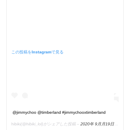
この投稿をInstagramで見る
@jimmychoo @timberland #jimmychooxtimberland
hibiki
(@hibiki_lol)がシェアした投稿 –
2020年 9月月19日午前3時54分PDT