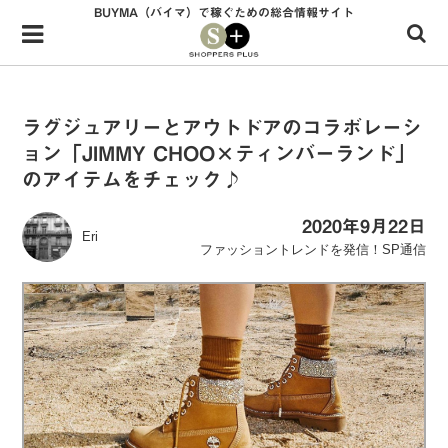
BUYMA（バイマ）で稼ぐための総合情報サイト
Menu
HOME
shoppers+とは？
ラグジュアリーとアウトドアのコラボレーシ
ョン「JIMMY CHOO×ティンバーランド」
34歳独身OLバイマ実践記
のアイテムをチェック♪
無在庫で自由気ままに稼ぐ！バイマ実践記
2020年9月22日
Eri
ファッショントレンドを発信！SP通信
ファッショントレンドを発信！SP通信
BUYMAで人気のブランド
BUYMAの売れ筋商品
バイマの疑問に現役パーソナルショッパーが答えてみた
バイマ活動の疑問に売れっ子現役バイヤーが答えてみた