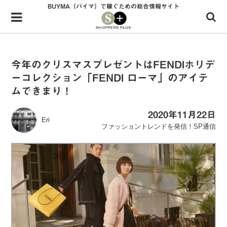
BUYMA（バイマ）で稼ぐための総合情報サイト
Menu
HOME
shoppers+とは？
今年のクリスマスプレゼントはFENDIホリデ
ーコレクション「FENDI ローマ」のアイテ
34歳独身OLバイマ実践記
ムできまり！
無在庫で自由気ままに稼ぐ！バイマ実践記
2020年11月22日
Eri
ファッショントレンドを発信！SP通信
ファッショントレンドを発信！SP通信
BUYMAで人気のブランド
BUYMAの売れ筋商品
バイマの疑問に現役パーソナルショッパーが答えてみた
バイマ活動の疑問に売れっ子現役バイヤーが答えてみた