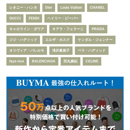
レオニー・ハンネ
Dior
Louis Vuitton
CHANEL
GUCCI
FENDI
ヘイリー・ビーバー
キャロライン・ダウア
キアラ・フェラーニ
PRADA
ジジ・ハディッド
エルザ・ホスク
ケンダル・ジェンナー
オリヴィア・パレルモ
滝沢眞規子
ベラ・ハディッド
faye-tsui
BALENCIAGA
田丸麻紀
CELINE