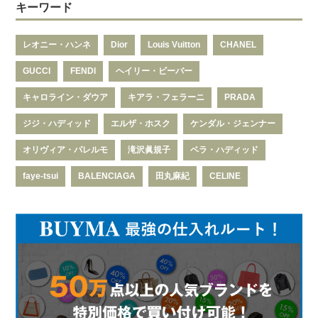
キーワード
レオニー・ハンネ
Dior
Louis Vuitton
CHANEL
GUCCI
FENDI
ヘイリー・ビーバー
キャロライン・ダウア
キアラ・フェラーニ
PRADA
ジジ・ハディッド
エルザ・ホスク
ケンダル・ジェンナー
オリヴィア・パレルモ
滝沢眞規子
ベラ・ハディッド
faye-tsui
BALENCIAGA
田丸麻紀
CELINE