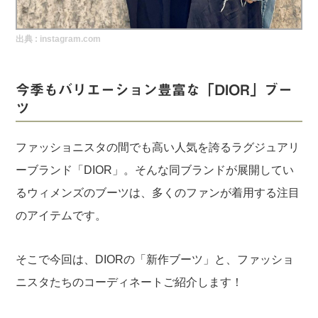
実録！海外ショップで買ってみた！
出典 :
instagram.com
海外SHOP LIST
パーソナルショッパー指南書
今季もバリエーション豊富な「DIOR」ブー
ツ
ファッショニスタの間でも高い人気を誇るラグジュアリ
ーブランド「DIOR」。そんな同ブランドが展開してい
るウィメンズのブーツは、多くのファンが着用する注目
のアイテムです。
そこで今回は、DIORの「新作ブーツ」と、ファッショ
ニスタたちのコーディネートご紹介します！