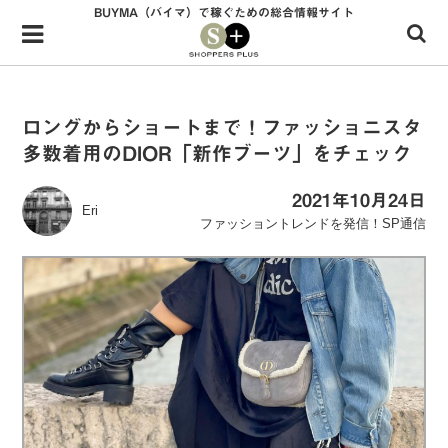
BUYMA（バイマ）で稼ぐための総合情報サイト
Menu
HOME
shoppers+とは？
ロングからショートまで！ファッショニスタ
多数着用のDIOR「新作ブーツ」をチェック
34歳独身OLバイマ実践記
無在庫で自由気ままに稼ぐ！バイマ実践記
2021年10月24日
Eri
ファッショントレンドを発信！SP通信
ファッショントレンドを発信！SP通信
BUYMAで人気のブランド
BUYMAの売れ筋商品
バイマの疑問に現役パーソナルショッパーが答えてみた
バイマ活動の疑問に売れっ子現役バイヤーが答えてみた