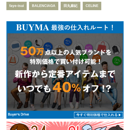
faye-tsui
BALENCIAGA
田丸麻紀
CELINE