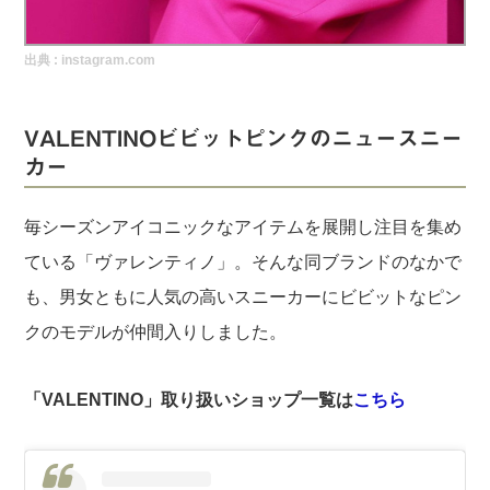
実録！海外ショップで買ってみた！
出典 :
instagram.com
海外SHOP LIST
パーソナルショッパー指南書
VALENTINOビビットピンクのニュースニー
カー
毎シーズンアイコニックなアイテムを展開し注目を集め
ている「ヴァレンティノ」。そんな同ブランドのなかで
も、男女ともに人気の高いスニーカーにビビットなピン
クのモデルが仲間入りしました。
「VALENTINO」取り扱いショップ一覧は
こちら