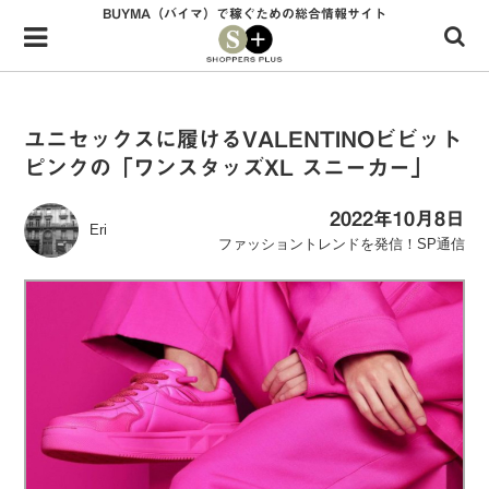
BUYMA（バイマ）で稼ぐための総合情報サイト
Menu
HOME
shoppers+とは？
ユニセックスに履けるVALENTINOビビット
ピンクの「ワンスタッズXL スニーカー」
34歳独身OLバイマ実践記
無在庫で自由気ままに稼ぐ！バイマ実践記
2022年10月8日
Eri
ファッショントレンドを発信！SP通信
ファッショントレンドを発信！SP通信
BUYMAで人気のブランド
BUYMAの売れ筋商品
バイマの疑問に現役パーソナルショッパーが答えてみた
バイマ活動の疑問に売れっ子現役バイヤーが答えてみた