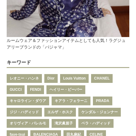
ルームウェア＆ファッションアイテムとしても人気！ラグジュ
アリーブランドの「パジャマ」
キーワード
レオニー・ハンネ
Dior
Louis Vuitton
CHANEL
GUCCI
FENDI
ヘイリー・ビーバー
キャロライン・ダウア
キアラ・フェラーニ
PRADA
ジジ・ハディッド
エルザ・ホスク
ケンダル・ジェンナー
オリヴィア・パレルモ
滝沢眞規子
ベラ・ハディッド
faye-tsui
BALENCIAGA
田丸麻紀
CELINE