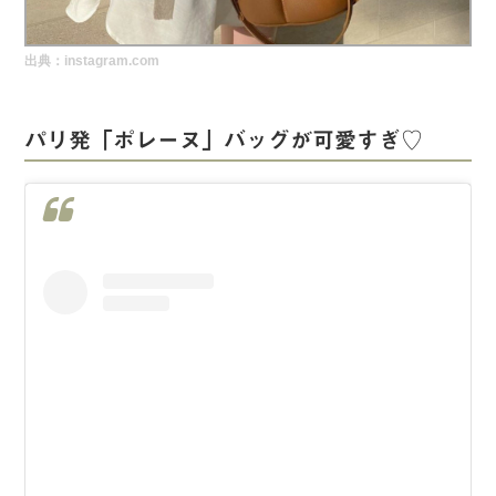
実録！海外ショップで買ってみた！
出典：instagram.com
海外SHOP LIST
パーソナルショッパー指南書
パリ発「ポレーヌ」バッグが可愛すぎ♡