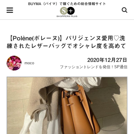
BUYMA（バイマ）で稼ぐための総合情報サイト
Menu
HOME
shoppers+とは？
【Polène(ポレーヌ)】パリジェンヌ愛用♡洗
練されたレザーバッグでオシャレ度を高めて
34歳独身OLバイマ実践記
無在庫で自由気ままに稼ぐ！バイマ実践記
2020年12月27日
moco
ファッショントレンドを発信！SP通信
ファッショントレンドを発信！SP通信
BUYMAで人気のブランド
BUYMAの売れ筋商品
バイマの疑問に現役パーソナルショッパーが答えてみた
バイマ活動の疑問に売れっ子現役バイヤーが答えてみた