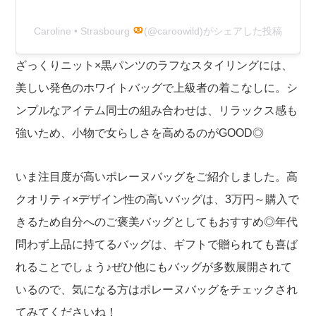
Caroline • Strasbourg
(@caroowild)がシェアした投稿
ざっくりニット×黒パンツのラフなスタイリングには、
美しい発色のホワイトバッグで上級者の着こなしに。シ
ンプルなアイテム同士の組み合わせは、リラックス感も
強いため、小物で女らしさを高めるのがGOOD◎
いま注目度が高いポレーヌバッグをご紹介しました。高
クオリティ×デザイン性の高いバッグは、3万円～購入で
きるため自分へのご褒美バッグとしてもおすすめ◎年代
問わず上品に持てるバッグは、ギフトで贈られても喜ば
れることでしょう♪ぜひ他にもバッグが多数展開されて
いるので、気になる方はポレーヌバッグをチェックされ
てみてくださいね！