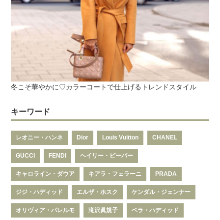
冬こそ華やかに♡カラーコートで仕上げるトレンドスタイル
キーワード
レオニー・ハンネ
Dior
Louis Vuitton
CHANEL
GUCCI
FENDI
ヘイリー・ビーバー
キャロライン・ダウア
キアラ・フェラーニ
PRADA
ジジ・ハディッド
エルザ・ホスク
ケンダル・ジェンナー
オリヴィア・パレルモ
滝沢眞規子
ベラ・ハディッド