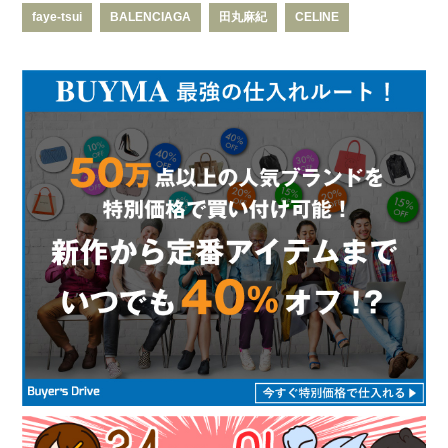
faye-tsui
BALENCIAGA
田丸麻紀
CELINE