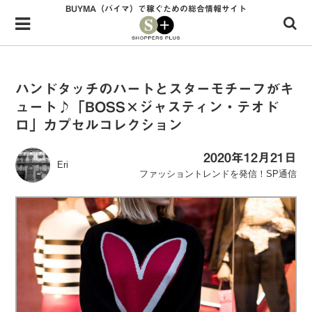
BUYMA（バイマ）で稼ぐための総合情報サイト
Menu
HOME
shoppers+とは？
ハンドタッチのハートとスターモチーフがキ
ュート♪「BOSS×ジャスティン・テオド
34歳独身OLバイマ実践記
ロ」カプセルコレクション
無在庫で自由気ままに稼ぐ！バイマ実践記
2020年12月21日
Eri
ファッショントレンドを発信！SP通信
ファッショントレンドを発信！SP通信
BUYMAで人気のブランド
BUYMAの売れ筋商品
バイマの疑問に現役パーソナルショッパーが答えてみた
バイマ活動の疑問に売れっ子現役バイヤーが答えてみた