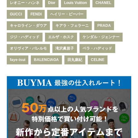
レオニー・ハンネ
Dior
Louis Vuitton
CHANEL
GUCCI
FENDI
ヘイリー・ビーバー
キャロライン・ダウア
キアラ・フェラーニ
PRADA
ジジ・ハディッド
エルザ・ホスク
ケンダル・ジェンナー
オリヴィア・パレルモ
滝沢眞規子
ベラ・ハディッド
faye-tsui
BALENCIAGA
田丸麻紀
CELINE