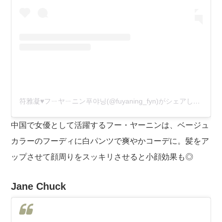
符雅凝♥️フㄧヤㄧニン푸야닝(@fuyaning_fyn)がシェアした投稿
中国で女優として活躍するフー・ヤーニンは、ベージュ
カラーのフーディに白パンツで爽やかコーデに。髪をア
ップさせて顔周りをスッキリさせると小顔効果も◎
Jane Chuck