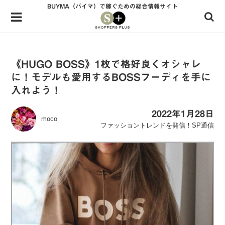
BUYMA（バイマ）で稼ぐための総合情報サイト
Menu
HOME
shoppers+とは？
《HUGO BOSS》1枚で格好良くオシャレ
に！モデルも愛用するBOSSフーディを手に
34歳独身OLバイマ実践記
入れよう！
無在庫で自由気ままに稼ぐ！バイマ実践記
2022年1月28日
moco
ファッショントレンドを発信！SP通信
ファッショントレンドを発信！SP通信
BUYMAで人気のブランド
BUYMAの売れ筋商品
バイマの疑問に現役パーソナルショッパーが答えてみた
バイマ活動の疑問に売れっ子現役バイヤーが答えてみた