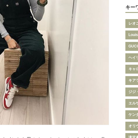
キー
レオ
Louis
GUC
ヘイ
キャ
キア
ジジ
エル
ケン
オリ
滝沢