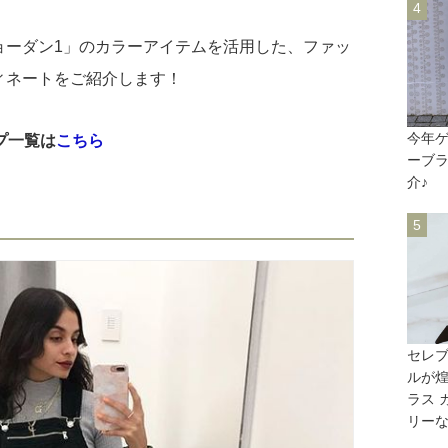
ョーダン1」のカラーアイテムを活用した、ファッ
ィネートをご紹介します！
今年
プ一覧は
こちら
ーブ
介♪
セレ
ルが煌く
ラス 
リー