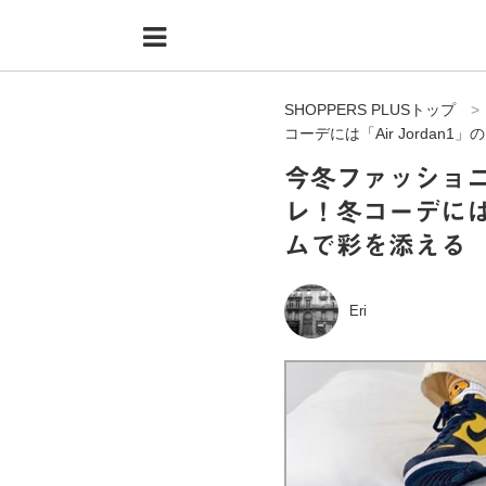
Menu
HOME
SHOPPERS PLUSトップ
shoppers+とは？
コーデには「Air Jordan
34歳独身OLバイマ実践記
今冬ファッショ
レ！冬コーデには「
無在庫で自由気ままに稼ぐ！バイマ実践記
ムで彩を添える
ファッショントレンドを発信！SP通信
BUYMAで人気のブランド
Eri
BUYMAの売れ筋商品
バイマの疑問に現役パーソナルショッパーが答えてみた
バイマ活動の疑問に売れっ子現役バイヤーが答えてみた