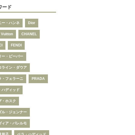
ワード
ニー・ハンネ
Dior
 Vuitton
CHANEL
CI
FENDI
リー・ビーバー
ロライン・ダウア
ラ・フェラーニ
PRADA
・ハディッド
ザ・ホスク
ダル・ジェンナー
ヴィア・パレルモ
眞規子
ベラ・ハディッド