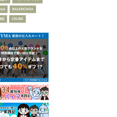
tsui
BALENCIAGA
麻紀
CELINE