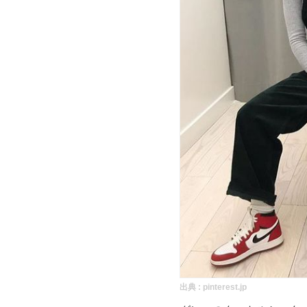
出典 :
pinterest.jp