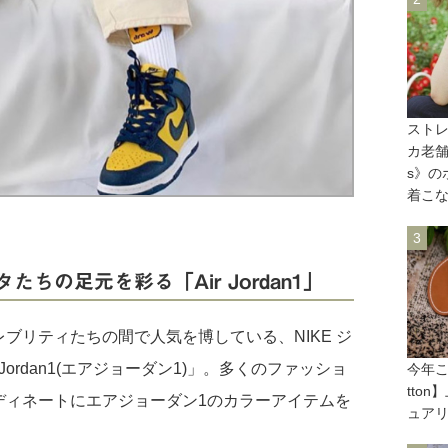
スト
カ老舗ブ
s》の
着こ
ちの足元を彩る「Air Jordan1」
レブリティたちの間で人気を博している、
NIKE ジ
Jordan1(エアジョーダン1)」。多くのファッショ
今年こ
tto
ディネートにエアジョーダン1のカラーアイテムを
ュアリ