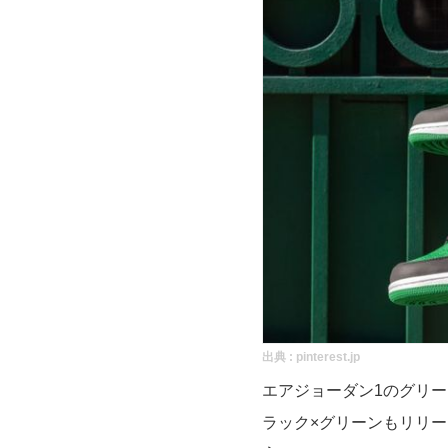
出典 :
pinterest.jp
エアジョーダン1のグリ
ラック×グリーンもリリ