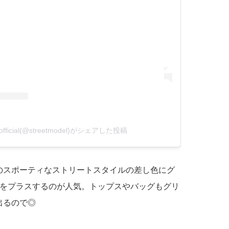
l official(@streetmodel)がシェアした投稿
のスポーティなストリートスタイルの差し色にグ
1をプラスするのが人気。トップスやバッグもグリ
出るので◎