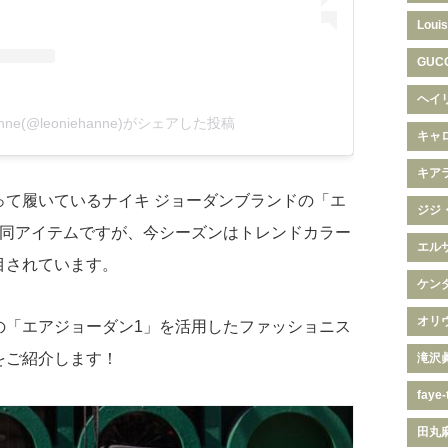
Louis
GUC
ヘイ
Hanne(@leoniehanne)がシェアした投稿
キャ
キア
って履いているナイキ ジョーダンブランドの「エ
ジジ
な同アイテムですが、今シーズンはトレンドカラー
エル
目されています。
ケン
オリ
の「エアジョーダン1」を活用したファッショニス
をご紹介します！
滝沢
faye-
田丸