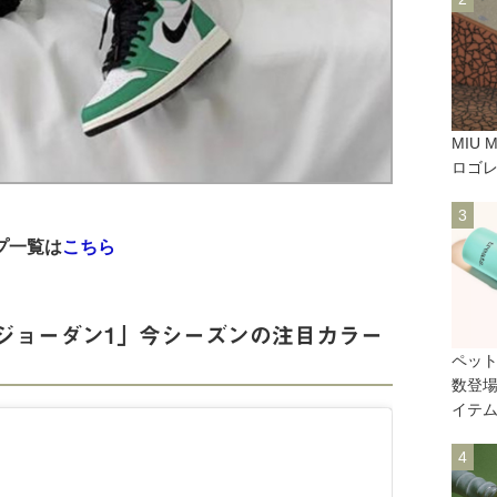
MIU
ロゴ
プ一覧は
こちら
ジョーダン1」今シーズンの注目カラー
ペッ
数登
イテム