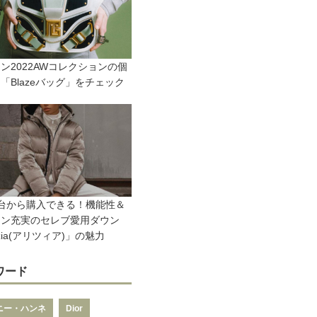
ン2022AWコレクションの個
「Blazeバッグ」をチェック
台から購入できる！機能性＆
イン充実のセレブ愛用ダウン
tzia(アリツィア)」の魅力
ワード
ニー・ハンネ
Dior