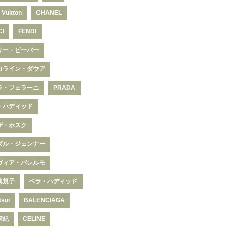
 Vuitton
CHANEL
CI
FENDI
リー・ビーバー
ロライン・ダウア
ラ・フェラーニ
PRADA
・ハディッド
ザ・ホスク
ダル・ジェンナー
ヴィア・パレルモ
眞規子
ベラ・ハディッド
tsui
BALENCIAGA
麻紀
CELINE