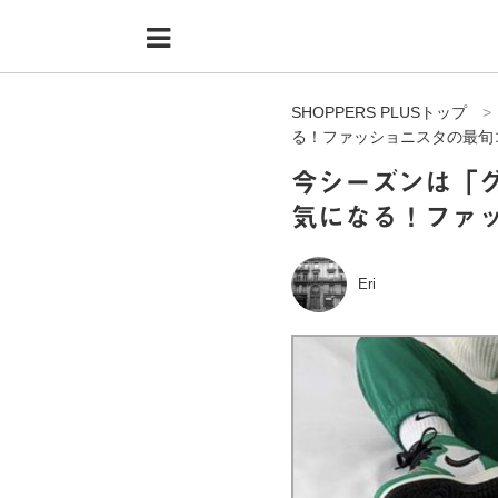
Menu
HOME
SHOPPERS PLUSトップ
shoppers+とは？
る！ファッショニスタの最旬
34歳独身OLバイマ実践記
今シーズンは「
気になる！ファ
無在庫で自由気ままに稼ぐ！バイマ実践記
ファッショントレンドを発信！SP通信
Eri
BUYMAで人気のブランド
BUYMAの売れ筋商品
バイマの疑問に現役パーソナルショッパーが答えてみた
バイマ活動の疑問に売れっ子現役バイヤーが答えてみた