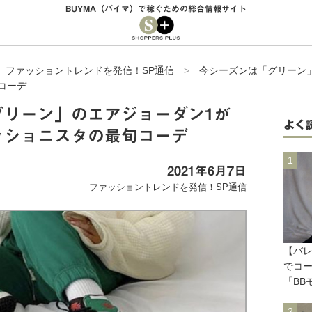
BUYMA（バイマ）で稼ぐための総合情報サイト
>
ファッショントレンドを発信！SP通信
>
今シーズンは「グリーン
コーデ
グリーン」のエアジョーダン1が
よく
ッショニスタの最旬コーデ
2021年6月7日
ファッショントレンドを発信！SP通信
【バ
でコ
「BB