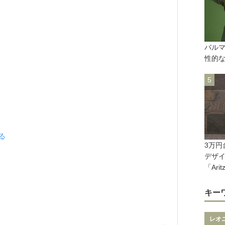
バルマ
性的な
見る
3万円
デザ
「Ari
キー
レオ