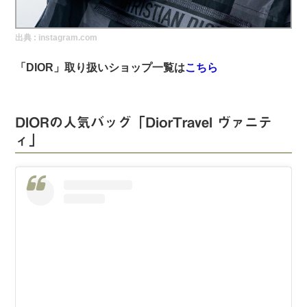
実録！海外ショップで買ってみた！
出典 :
instagram.com
海外SHOP LIST
「DIOR」取り扱いショップ一覧は
こちら
パーソナルショッパー指南書
DIORの人気バッグ「DiorTravel ヴァニテ
ィ」