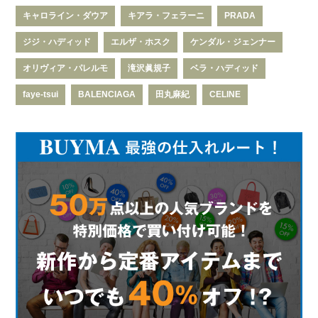
キャロライン・ダウア
キアラ・フェラーニ
PRADA
ジジ・ハディッド
エルザ・ホスク
ケンダル・ジェンナー
オリヴィア・パレルモ
滝沢眞規子
ベラ・ハディッド
faye-tsui
BALENCIAGA
田丸麻紀
CELINE