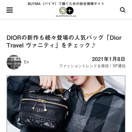
BUYMA（バイマ）で稼ぐための総合情報サイト
Menu
HOME
shoppers+とは？
DIORの新作も続々登場の人気バッグ「Dior
Travel ヴァニティ」をチェック♪
34歳独身OLバイマ実践記
無在庫で自由気ままに稼ぐ！バイマ実践記
2021年1月8日
Eri
ファッショントレンドを発信！SP通信
ファッショントレンドを発信！SP通信
BUYMAで人気のブランド
BUYMAの売れ筋商品
バイマの疑問に現役パーソナルショッパーが答えてみた
バイマ活動の疑問に売れっ子現役バイヤーが答えてみた