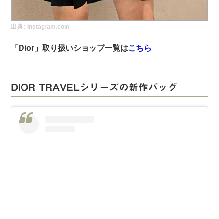
実録！海外ショップで買ってみた！
出典 :
instagram.com
海外SHOP LIST
「Dior」取り扱いショップ一覧は
こちら
パーソナルショッパー指南書
DIOR TRAVELシリーズの新作バッグ