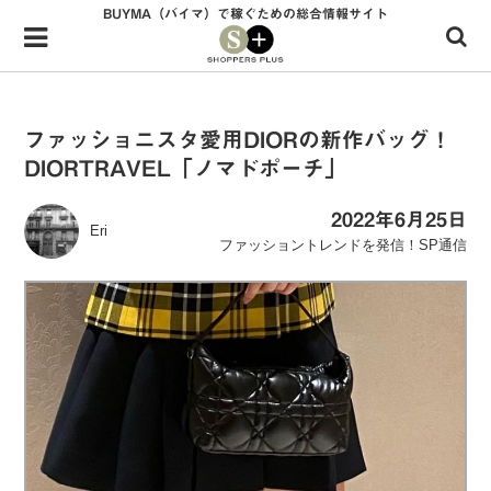
BUYMA（バイマ）で稼ぐための総合情報サイト
Menu
HOME
shoppers+とは？
ファッショニスタ愛用DIORの新作バッグ！
DIORTRAVEL「ノマドポーチ」
34歳独身OLバイマ実践記
無在庫で自由気ままに稼ぐ！バイマ実践記
2022年6月25日
Eri
ファッショントレンドを発信！SP通信
ファッショントレンドを発信！SP通信
BUYMAで人気のブランド
BUYMAの売れ筋商品
バイマの疑問に現役パーソナルショッパーが答えてみた
バイマ活動の疑問に売れっ子現役バイヤーが答えてみた