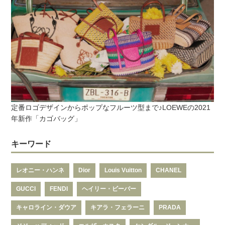
定番ロゴデザインからポップなフルーツ型まで♪LOEWEの2021
年新作「カゴバッグ」
キーワード
レオニー・ハンネ
Dior
Louis Vuitton
CHANEL
GUCCI
FENDI
ヘイリー・ビーバー
キャロライン・ダウア
キアラ・フェラーニ
PRADA