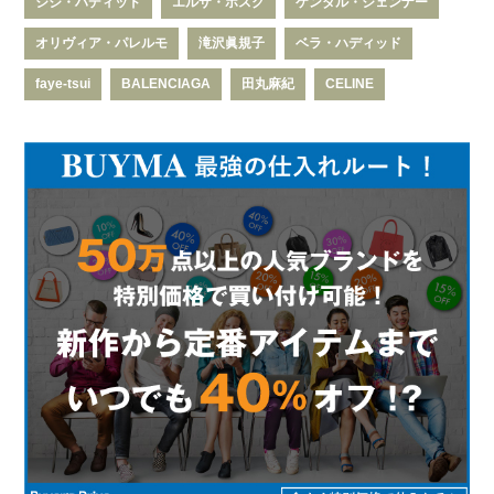
ジジ・ハディッド
エルザ・ホスク
ケンダル・ジェンナー
オリヴィア・パレルモ
滝沢眞規子
ベラ・ハディッド
faye-tsui
BALENCIAGA
田丸麻紀
CELINE