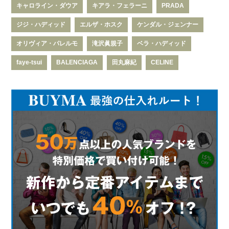
キャロライン・ダウア
キアラ・フェラーニ
PRADA
ジジ・ハディッド
エルザ・ホスク
ケンダル・ジェンナー
オリヴィア・パレルモ
滝沢眞規子
ベラ・ハディッド
faye-tsui
BALENCIAGA
田丸麻紀
CELINE