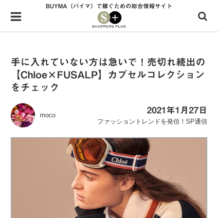
BUYMA（バイマ）で稼ぐための総合情報サイト
Menu
HOME
shoppers+とは？
手に入れていない方は急いで！売切れ続出の
【Chloe×FUSALP】カプセルコレクション
34歳独身OLバイマ実践記
をチェック
無在庫で自由気ままに稼ぐ！バイマ実践記
2021年1月27日
moco
ファッショントレンドを発信！SP通信
ファッショントレンドを発信！SP通信
BUYMAで人気のブランド
BUYMAの売れ筋商品
バイマの疑問に現役パーソナルショッパーが答えてみた
バイマ活動の疑問に売れっ子現役バイヤーが答えてみた